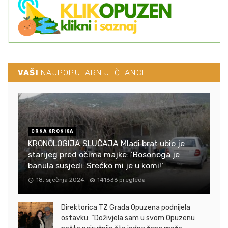
VAŠI
NAJPOPULARNIJI ČLANCI
CRNA KRONIKA
KRONOLOGIJA SLUČAJA Mlađi brat ubio je
starijeg pred očima majke: ‘Bosonoga je
banula susjedi: Srećko mi je u komi!‘
18. siječnja 2024.
141636 pregleda
Direktorica TZ Grada Opuzena podnijela
ostavku: “Doživjela sam u svom Opuzenu