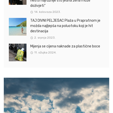
nešto najružnije što jedna žena može
doživjeti”
14. kolovoza 2023.
TAJ DIVNI PELJEŠAC Plaža u Prapratnom je
možda najljepša na poluotoku koji je hit
destinacija
2. srpnja 2023.
Mijenja se cijena naknade za plastične boce
11. ožujka 2024.