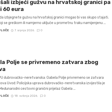
ali izbjeći gužvu na hrvatskoj granici pa
li 60 eura
da izbjegnete gužvu na hrvatskoj granici mogao bi vas skupo stajati.
oji se greškom ili namjerno uključe u prometnu traku namijenjenu ...
PLOČE
7. srpnja 2026.
0
la Polje se privremeno zatvara zbog
va
PU dubrovačko-neretvanska: Gabela Polje privremeno se zatvara
ova Uvod: Policijska uprava dubrovačko-neretvanska izvijestila je
Međunarodni cestovni granični prijelaz Gabela ...
PLOČE
18. svibnja 2026.
0