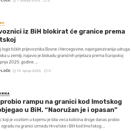
PLOČE
1. srpnja 2025.
0
NO
voznici iz BiH blokirat će granice prema
tskoj
j logističkih prijevoznika Bosne i Hercegovine, najorganiziranija udruga
nika u zemlji, najavio je blokadu graničnih prijelaza prema Europskoj
lipnja 2025. godine. ...
PLOČE
13. lipnja 2025.
0
ONIKA
r probio rampu na granici kod Imotskog
objegao u BiH. “Naoružan je i opasan”
 koji je vozilom u kojemu je bila veća količina droge danas probio
 ogradu na granici između Hrvatske i BiH kod Imotskog ...