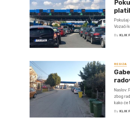
Pokuš
plati
Pokušaj 
Vozači k
By
KLIK 
REGIJA
Gabe
rado
Naslov: 
zbog rad
kako će 
By
KLIK 