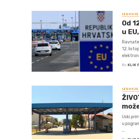
IZDVOJE
Od 12
u EU
Ravnatel
12. list
elektron
By
KLIK 
IZDVOJE
ŽIVO
može 
Uski pri
u pogran
...