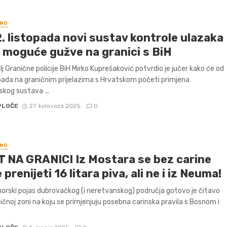
NO
. listopada novi sustav kontrole ulazaka
, moguće gužve na granici s BiH
j Granične policije BiH Mirko Kuprešaković potvrdio je jučer kako će od
opada na graničnim prijelazima s Hrvatskom početi primjena
skog sustava ...
PLOČE
27. kolovoza 2025.
0
NO
T NA GRANICI Iz Mostara se bez carine
prenijeti 16 litara piva, ali ne i iz Neuma!
morski pojas dubrovačkog (i neretvanskog) područja gotovo je čitavo
ičnoj zoni na koju se primjenjuju posebna carinska pravila s Bosnom i