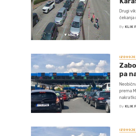
Kara
Drugi vi
čekanja 
By
KLIK 
IZDVOJE
Zabo
pa n
Neobična
prema Mü
nakratko 
By
KLIK 
IZDVOJE