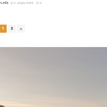
PLOČE
2. ožujka 2025.
0
1
2