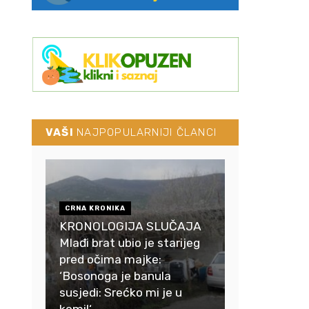
VAŠI
NAJPOPULARNIJI ČLANCI
CRNA KRONIKA
KRONOLOGIJA SLUČAJA
Mlađi brat ubio je starijeg
pred očima majke:
‘Bosonoga je banula
susjedi: Srećko mi je u
komi!‘