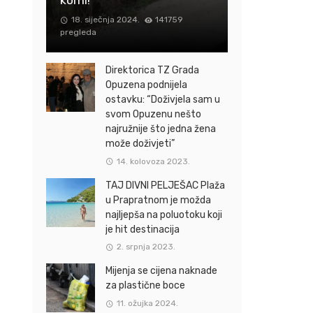
18. siječnja 2024.
141759
pregleda
Direktorica TZ Grada
Opuzena podnijela
ostavku: “Doživjela sam u
svom Opuzenu nešto
najružnije što jedna žena
može doživjeti”
14. kolovoza 2023.
TAJ DIVNI PELJEŠAC Plaža
u Prapratnom je možda
najljepša na poluotoku koji
je hit destinacija
2. srpnja 2023.
Mijenja se cijena naknade
za plastične boce
11. ožujka 2024.