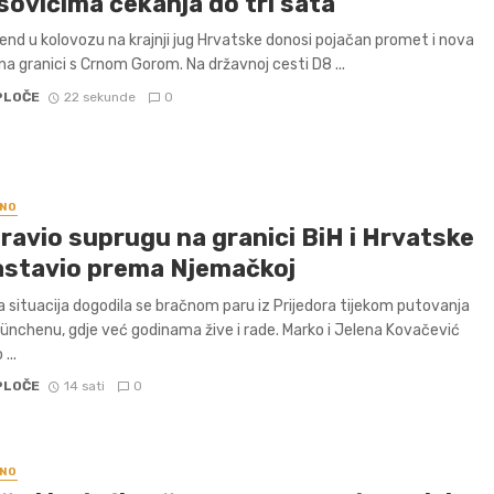
sovićima čekanja do tri sata
kend u kolovozu na krajnji jug Hrvatske donosi pojačan promet i nova
na granici s Crnom Gorom. Na državnoj cesti D8 ...
PLOČE
22 sekunde
0
NO
ravio suprugu na granici BiH i Hrvatske
astavio prema Njemačkoj
 situacija dogodila se bračnom paru iz Prijedora tijekom putovanja
nchenu, gdje već godinama žive i rade. Marko i Jelena Kovačević
...
PLOČE
14 sati
0
NO