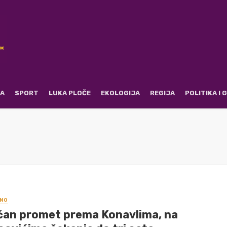
RA
SPORT
LUKA PLOČE
EKOLOGIJA
REGIJA
POLITIKA I
NO
čan promet prema Konavlima, na