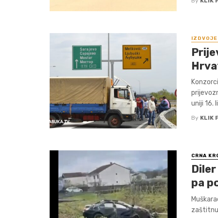
By
KLIK 
IZDVOJE
Prije
Hrva
Konzorci
prijevoz
uniji 16. 
By
KLIK 
CRNA KR
Dile
pa p
Muškarac
zaštitnu