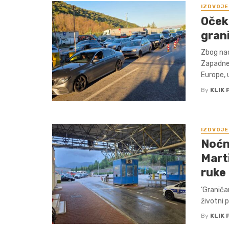
IZDVOJE
Oček
gran
Zbog nad
Zapadne
Europe, u
By
KLIK 
IZDVOJE
Noćne
Mart
ruke
‘Graničar
životni p
By
KLIK 