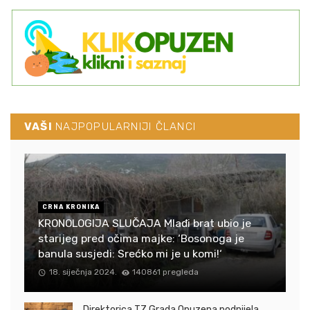
VAŠI
NAJPOPULARNIJI ČLANCI
CRNA KRONIKA
KRONOLOGIJA SLUČAJA Mlađi brat ubio je
starijeg pred očima majke: ‘Bosonoga je
banula susjedi: Srećko mi je u komi!‘
18. siječnja 2024.
140861 pregleda
Direktorica TZ Grada Opuzena podnijela