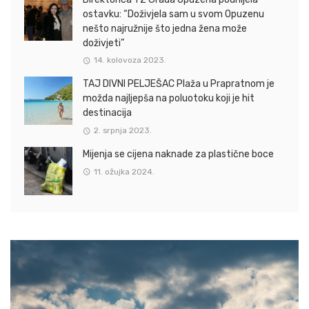
ostavku: “Doživjela sam u svom Opuzenu
nešto najružnije što jedna žena može
doživjeti”
14. kolovoza 2023.
TAJ DIVNI PELJEŠAC Plaža u Prapratnom je
možda najljepša na poluotoku koji je hit
destinacija
2. srpnja 2023.
Mijenja se cijena naknade za plastične boce
11. ožujka 2024.