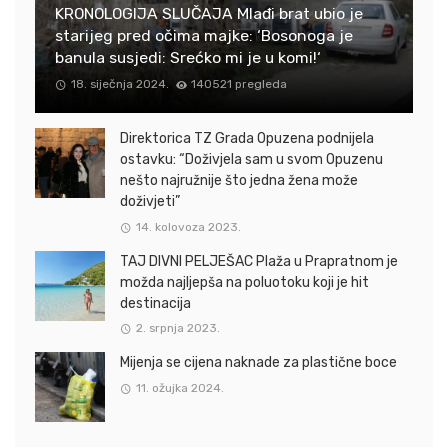
KRONOLOGIJA SLUČAJA Mlađi brat ubio je
starijeg pred očima majke: ‘Bosonoga je
banula susjedi: Srećko mi je u komi!‘
18. siječnja 2024.
140521 pregleda
Direktorica TZ Grada Opuzena podnijela
ostavku: “Doživjela sam u svom Opuzenu
nešto najružnije što jedna žena može
doživjeti”
14. kolovoza 2023.
TAJ DIVNI PELJEŠAC Plaža u Prapratnom je
možda najljepša na poluotoku koji je hit
destinacija
2. srpnja 2023.
Mijenja se cijena naknade za plastične boce
11. ožujka 2024.