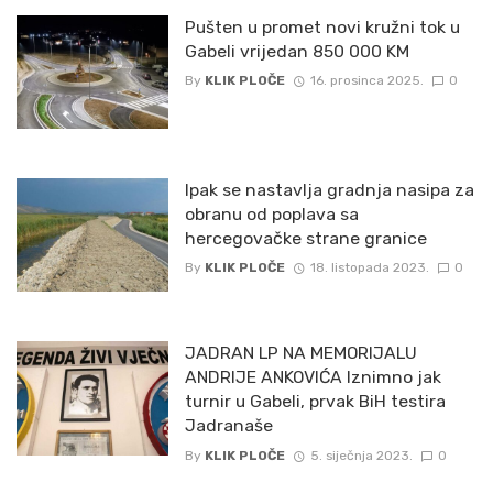
Pušten u promet novi kružni tok u
Gabeli vrijedan 850 000 KM
By
KLIK PLOČE
16. prosinca 2025.
0
Ipak se nastavlja gradnja nasipa za
obranu od poplava sa
hercegovačke strane granice
By
KLIK PLOČE
18. listopada 2023.
0
JADRAN LP NA MEMORIJALU
ANDRIJE ANKOVIĆA Iznimno jak
turnir u Gabeli, prvak BiH testira
Jadranaše
By
KLIK PLOČE
5. siječnja 2023.
0