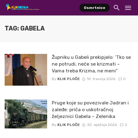
Osmrtnice
TAG: GABELA
Župniku u Gabeli prekipjelo: ‘Tko se
ne potrudi, neće se krizmati –
Vama treba Krizma, ne meni”
By
KLIK PLOČE
10. travnja 2026.
0
Pruge koje su povezivale Jadran i
zaleđe: priča o uskotračnoj
željeznici Gabela – Zelenika
By
KLIK PLOČE
30. siječnja 2026.
0