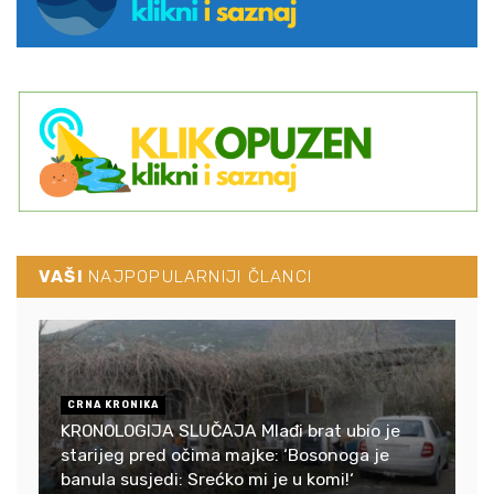
VAŠI
NAJPOPULARNIJI ČLANCI
CRNA KRONIKA
KRONOLOGIJA SLUČAJA Mlađi brat ubio je
starijeg pred očima majke: ‘Bosonoga je
banula susjedi: Srećko mi je u komi!‘