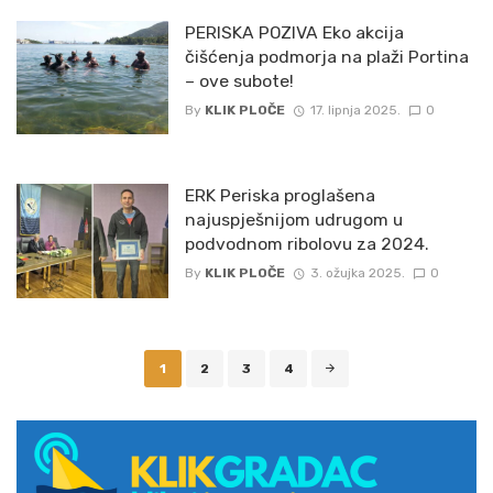
PERISKA POZIVA Eko akcija
čišćenja podmorja na plaži Portina
– ove subote!
By
KLIK PLOČE
17. lipnja 2025.
0
ERK Periska proglašena
najuspješnijom udrugom u
podvodnom ribolovu za 2024.
By
KLIK PLOČE
3. ožujka 2025.
0
Posts
1
2
3
4
navigation