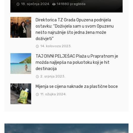
18. siječnja 2024.
141880 pregleda
Direktorica TZ Grada Opuzena podnijela
ostavku: “Doživjela sam u svom Opuzenu
nešto najružnije što jedna žena može
doživjeti”
14. kolovoza 2023.
TAJ DIVNI PELJEŠAC Plaža u Prapratnom je
možda najljepša na poluotoku koji je hit
destinacija
2. srpnja 2023.
Mijenja se cijena naknade za plastične boce
11. ožujka 2024.