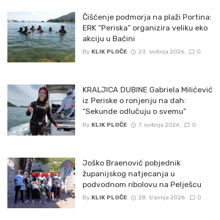
Čišćenje podmorja na plaži Portina:
ERK “Periska” organizira veliku eko
akciju u Baćini
By
KLIK PLOČE
23. svibnja 2026.
0
KRALJICA DUBINE Gabriela Milićević
iz Periske o ronjenju na dah:
“Sekunde odlučuju o svemu”
By
KLIK PLOČE
7. svibnja 2026.
0
Joško Braenović pobjednik
županijskog natjecanja u
podvodnom ribolovu na Pelješcu
By
KLIK PLOČE
28. travnja 2026.
0