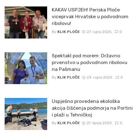
KAKAV USPJEH! Periska Ploče
viceprvak Hrvatske u podvodnom
ribolovu!
By
KLIK PLOČE
27. rujna 2025.
0
Spektakl pod morem: Državno
prvenstvo u podvodnom ribolovu
na Pašmanu
By
KLIK PLOČE
23. rujna 2025.
0
Uspješno provedena ekološka
akcija čišćenja podmorja na Portini
i plaži u Tehničkoj
By
KLIK PLOČE
21. lipnja 2025.
0