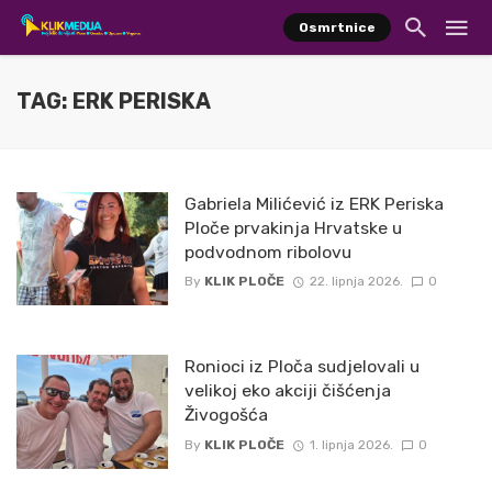
Osmrtnice
TAG: ERK PERISKA
Gabriela Milićević iz ERK Periska
Ploče prvakinja Hrvatske u
podvodnom ribolovu
By
KLIK PLOČE
22. lipnja 2026.
0
Ronioci iz Ploča sudjelovali u
velikoj eko akciji čišćenja
Živogošća
By
KLIK PLOČE
1. lipnja 2026.
0