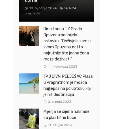
18. siječnja 2024.
140624
pregleda
Direktorica TZ Grada
Opuzena podnijela
ostavku: “Doživjela sam u
svom Opuzenu nešto
najružnije što jedna žena
može doživjeti”
14. kolovoza 2023.
TAJ DIVNI PELJEŠAC Plaža
u Prapratnom je možda
najljepša na poluotoku koji
je hit destinacija
2. srpnja 2023.
Mijenja se cijena naknade
za plastične boce
11. ožujka 2024.