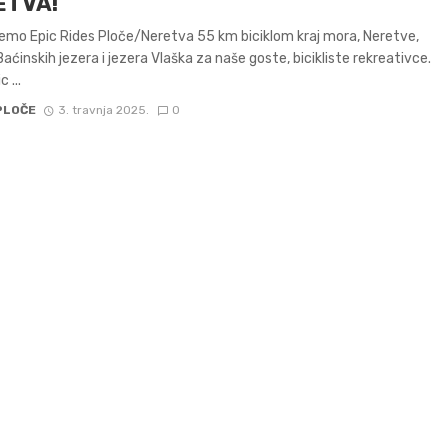
ETVA!
jemo Epic Rides Ploče/Neretva 55 km biciklom kraj mora, Neretve,
Baćinskih jezera i jezera Vlaška za naše goste, bicikliste rekreativce.
c ...
PLOČE
3. travnja 2025.
0