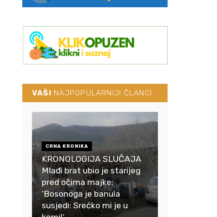
VAŠI
NAJPOPULARNIJI ČLANCI
CRNA KRONIKA
KRONOLOGIJA SLUČAJA
Mlađi brat ubio je starijeg
pred očima majke:
‘Bosonoga je banula
susjedi: Srećko mi je u
komi!‘