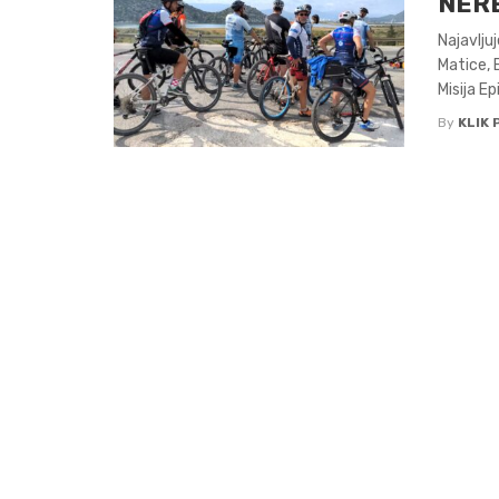
NER
Najavlju
Matice, 
Misija Epi
By
KLIK 