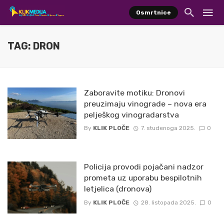
Osmrtnice
TAG: DRON
Zaboravite motiku: Dronovi
preuzimaju vinograde – nova era
pelješkog vinogradarstva
By
KLIK PLOČE
7. studenoga 2025.
0
Policija provodi pojačani nadzor
prometa uz uporabu bespilotnih
letjelica (dronova)
By
KLIK PLOČE
28. listopada 2025.
0