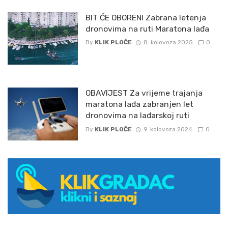
BIT ĆE OBORENI Zabrana letenja
dronovima na ruti Maratona lađa
By
KLIK PLOČE
8. kolovoza 2025.
0
OBAVIJEST Za vrijeme trajanja
maratona lađa zabranjen let
dronovima na lađarskoj ruti
By
KLIK PLOČE
9. kolovoza 2024.
0