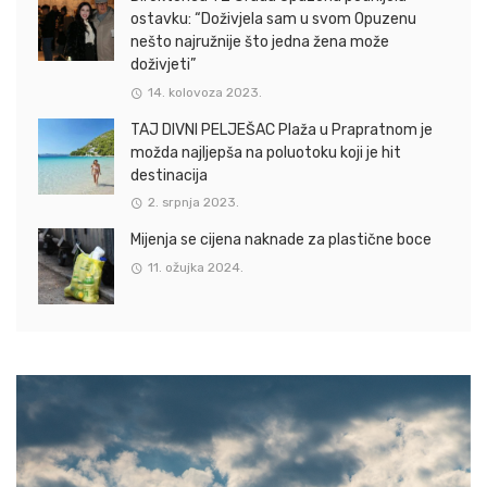
ostavku: “Doživjela sam u svom Opuzenu
nešto najružnije što jedna žena može
doživjeti”
14. kolovoza 2023.
TAJ DIVNI PELJEŠAC Plaža u Prapratnom je
možda najljepša na poluotoku koji je hit
destinacija
2. srpnja 2023.
Mijenja se cijena naknade za plastične boce
11. ožujka 2024.