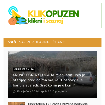
VAŠI
NAJPOPULARNIJI ČLANCI
CRNA KRONIKA
KRONOLOGIJA SLUČAJA Mlađi brat ubio je
starijeg pred očima majke: ‘Bosonoga je
banula susjedi: Srećko mi je u komi!‘
18. siječnja 2024.
142310 pregleda
Direktorica TZ Grada Opuzena podnijela