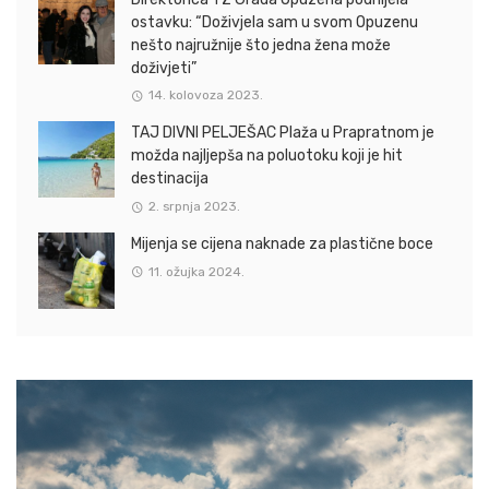
ostavku: “Doživjela sam u svom Opuzenu
nešto najružnije što jedna žena može
doživjeti”
14. kolovoza 2023.
TAJ DIVNI PELJEŠAC Plaža u Prapratnom je
možda najljepša na poluotoku koji je hit
destinacija
2. srpnja 2023.
Mijenja se cijena naknade za plastične boce
11. ožujka 2024.