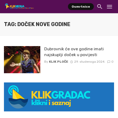
Osmrtnice
TAG: DOČEK NOVE GODINE
Dubrovnik će ove godine imati
najskuplji doček u povijesti
By
KLIK PLOČE
29. studenoga 2024.
0