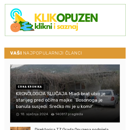
VAŠI
NAJPOPULARNIJI ČLANCI
CRNA KRONIKA
KRONOLOGIJA SLUČAJA Mlađi brat ubio je
starijeg pred očima majke: ‘Bosonoga je
banula susjedi: Srećko mi je u komi!‘
18. siječnja 2024.
140817 pregleda
Direktorica TZ Grada Opuzena podnijela