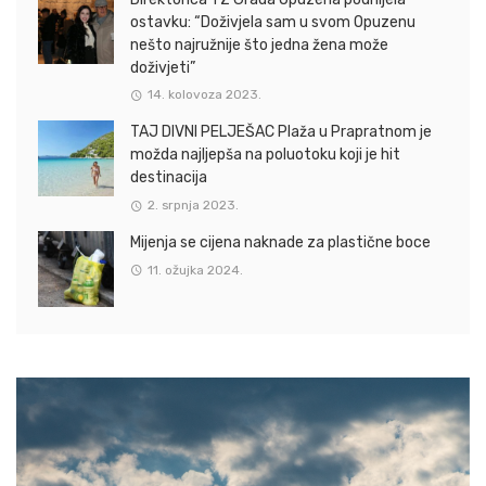
ostavku: “Doživjela sam u svom Opuzenu
nešto najružnije što jedna žena može
doživjeti”
14. kolovoza 2023.
TAJ DIVNI PELJEŠAC Plaža u Prapratnom je
možda najljepša na poluotoku koji je hit
destinacija
2. srpnja 2023.
Mijenja se cijena naknade za plastične boce
11. ožujka 2024.