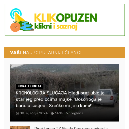
VAŠI
NAJPOPULARNIJI ČLANCI
CRNA KRONIKA
KRONOLOGIJA SLUČAJA Mlađi brat ubio je
starijeg pred očima majke: ‘Bosonoga je
banula susjedi: Srećko mi je u komi!‘
18. siječnja 2024.
140556 pregleda
Direktorica TZ Grada Opuzena podnijela