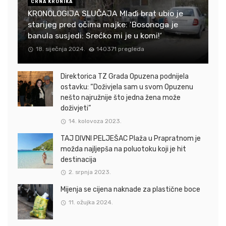
CRNA KRONIKA
KRONOLOGIJA SLUČAJA Mlađi brat ubio je
starijeg pred očima majke: ‘Bosonoga je
banula susjedi: Srećko mi je u komi!‘
18. siječnja 2024.
140371 pregleda
Direktorica TZ Grada Opuzena podnijela
ostavku: “Doživjela sam u svom Opuzenu
nešto najružnije što jedna žena može
doživjeti”
14. kolovoza 2023.
TAJ DIVNI PELJEŠAC Plaža u Prapratnom je
možda najljepša na poluotoku koji je hit
destinacija
2. srpnja 2023.
Mijenja se cijena naknade za plastične boce
11. ožujka 2024.