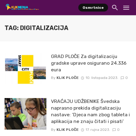
Osmrtnice
TAG: DIGITALIZACIJA
GRAD PLOČE Za digitalizaciju
gradske uprave osigurano 24.336
eura
By
KLIK PLOČE
10. listopada 2023.
0
VRAĆAJU UDŽBENIKE Švedska
naprasno prekida digitalizaciju
nastave: ‘Djeca nam zbog tableta i
aplikacija ne znaju čitati i pisati’
By
KLIK PLOČE
17. rujna 2023.
0