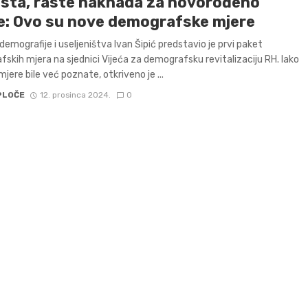
sta, raste naknada za novorođeno
te: Ovo su nove demografske mjere
 demografije i useljeništva Ivan Šipić predstavio je prvi paket
skih mjera na sjednici Vijeća za demografsku revitalizaciju RH. Iako
jere bile već poznate, otkriveno je ...
PLOČE
12. prosinca 2024.
0