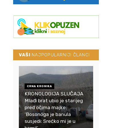
VAŠI
NAJPOPULARNIJI ČLANCI
CRNA KRONIKA
KRONOLOGIJA SLUČAJA
Mlađi brat ubio je starijeg
pred očima majke:
‘Bosonoga je banula
susjedi: Srećko mi je u
komi!‘