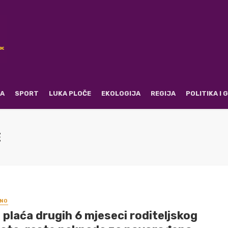
RA
SPORT
LUKA PLOČE
EKOLOGIJA
REGIJA
POLITIKA I
E
NO
 plaća drugih 6 mjeseci roditeljskog