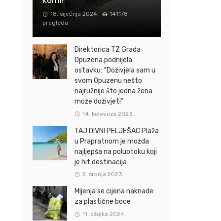
18. siječnja 2024.
141178
pregleda
Direktorica TZ Grada
Opuzena podnijela
ostavku: “Doživjela sam u
svom Opuzenu nešto
najružnije što jedna žena
može doživjeti”
14. kolovoza 2023.
TAJ DIVNI PELJEŠAC Plaža
u Prapratnom je možda
najljepša na poluotoku koji
je hit destinacija
2. srpnja 2023.
Mijenja se cijena naknade
za plastične boce
11. ožujka 2024.