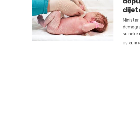
dopu
dije
Ministar
demograf
su neke m
By
KLIK 