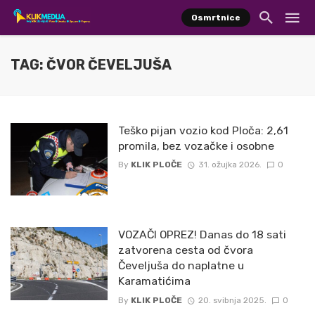
Osmrtnice
TAG: ČVOR ČEVELJUŠA
Teško pijan vozio kod Ploča: 2,61
promila, bez vozačke i osobne
By
KLIK PLOČE
31. ožujka 2026.
0
VOZAČI OPREZ! Danas do 18 sati
zatvorena cesta od čvora
Čeveljuša do naplatne u
Karamatićima
By
KLIK PLOČE
20. svibnja 2025.
0