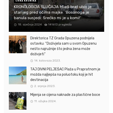
CRNA KRONIKA
KRONOLOGIJA SLUČAJA Mlađi brat ubio je
starijeg pred očima majke: ‘Bosonoga je
banula susjedi: Srećko mi je u komi!‘
18. siječnja 2024.
141613 pregleda
Direktorica TZ Grada Opuzena podnijela
ostavku: “Doživjela sam u svom Opuzenu
nešto najružnije što jedna žena može
doživjeti”
14. kolovoza 2023.
TAJ DIVNI PELJEŠAC Plaža u Prapratnom je
možda najljepša na poluotoku koji je hit
destinacija
2. srpnja 2023.
Mijenja se cijena naknade za plastične boce
11. ožujka 2024.