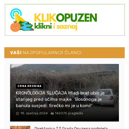
VAŠI
NAJPOPULARNIJI ČLANCI
CRNA KRONIKA
KRONOLOGIJA SLUČAJA Mlađi brat ubio je
starijeg pred očima majke: ‘Bosonoga je
banula susjedi: Srećko mi je u komi!‘
18. siječnja 2024.
142075 pregleda
Direktorica TZ Grada Opuzena podnijela