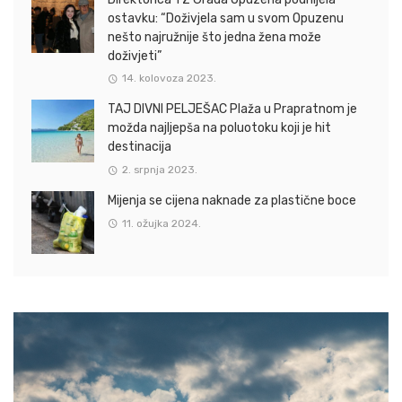
ostavku: “Doživjela sam u svom Opuzenu
nešto najružnije što jedna žena može
doživjeti”
14. kolovoza 2023.
TAJ DIVNI PELJEŠAC Plaža u Prapratnom je
možda najljepša na poluotoku koji je hit
destinacija
2. srpnja 2023.
Mijenja se cijena naknade za plastične boce
11. ožujka 2024.