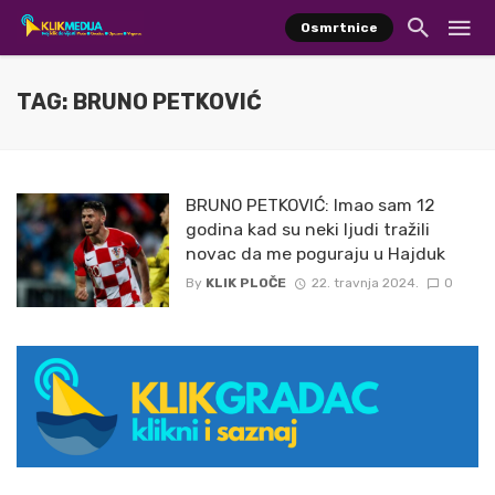
Osmrtnice
TAG: BRUNO PETKOVIĆ
BRUNO PETKOVIĆ: Imao sam 12
godina kad su neki ljudi tražili
novac da me poguraju u Hajduk
By
KLIK PLOČE
22. travnja 2024.
0