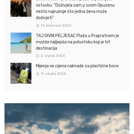
ostavku: “Doživjela sam u svom Opuzenu
nešto najružnije što jedna žena može
doživjeti”
14. kolovoza 2023.
TAJ DIVNI PELJEŠAC Plaža u Prapratnom je
možda najljepša na poluotoku koji je hit
destinacija
2. srpnja 2023.
Mijenja se cijena naknade za plastične boce
11. ožujka 2024.