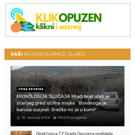
VAŠI
NAJPOPULARNIJI ČLANCI
CRNA KRONIKA
KRONOLOGIJA SLUČAJA Mlađi brat ubio je
starijeg pred očima majke: ‘Bosonoga je
banula susjedi: Srećko mi je u komi!‘
18. siječnja 2024.
140270 pregleda
Direktorica TZ Grada Opuzena podnijela