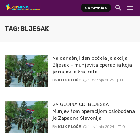
Osmrtnice
TAG: BLJESAK
Na današnji dan počela je akcija
Bljesak – munjevita operacija koja
je najavila kraj rata
By
KLIK PLOČE
1. svibnja 2026.
0
29 GODINA OD ‘BLJESKA’
Munjevitom operacijom oslobođena
je Zapadna Slavonija
By
KLIK PLOČE
1. svibnja 2024.
0