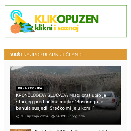
VAŠI
NAJPOPULARNIJI ČLANCI
CRNA KRONIKA
KRONOLOGIJA SLUČAJA Mlađi brat ubio je
starijeg pred očima majke: ‘Bosonoga je
banula susjedi: Srećko mi je u komi!‘
18. siječnja 2024.
140285 pregleda