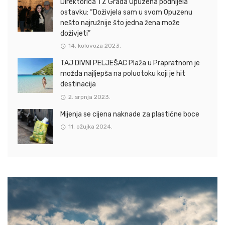
Direktorica TZ Grada Opuzena podnijela
ostavku: “Doživjela sam u svom Opuzenu
nešto najružnije što jedna žena može
doživjeti”
14. kolovoza 2023.
TAJ DIVNI PELJEŠAC Plaža u Prapratnom je
možda najljepša na poluotoku koji je hit
destinacija
2. srpnja 2023.
Mijenja se cijena naknade za plastične boce
11. ožujka 2024.