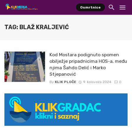
Osmrtnice
TAG: BLAŽ KRALJEVIĆ
Kod Mostara podignuto spomen
obilježje pripadnicima HOS-a, među
njima Šahdo Delić i Marko
Stjepanović
By
KLIK PLOČE
9. kolovoza 2024.
0