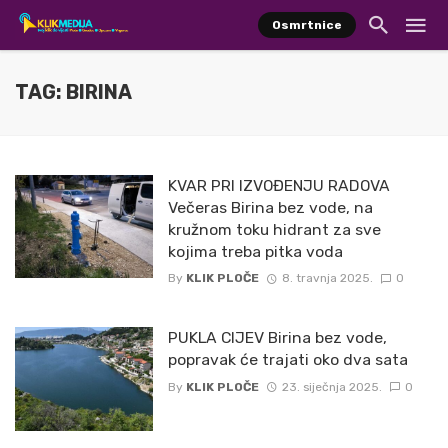
Osmrtnice
TAG: BIRINA
KVAR PRI IZVOĐENJU RADOVA
Večeras Birina bez vode, na
kružnom toku hidrant za sve
kojima treba pitka voda
By
KLIK PLOČE
8. travnja 2025.
0
PUKLA CIJEV Birina bez vode,
popravak će trajati oko dva sata
By
KLIK PLOČE
23. siječnja 2025.
0