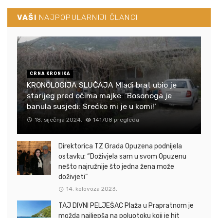
VAŠI
NAJPOPULARNIJI ČLANCI
CRNA KRONIKA
KRONOLOGIJA SLUČAJA Mlađi brat ubio je
starijeg pred očima majke: ‘Bosonoga je
banula susjedi: Srećko mi je u komi!‘
18. siječnja 2024.
141708 pregleda
Direktorica TZ Grada Opuzena podnijela
ostavku: “Doživjela sam u svom Opuzenu
nešto najružnije što jedna žena može
doživjeti”
14. kolovoza 2023.
TAJ DIVNI PELJEŠAC Plaža u Prapratnom je
možda najljepša na poluotoku koji je hit