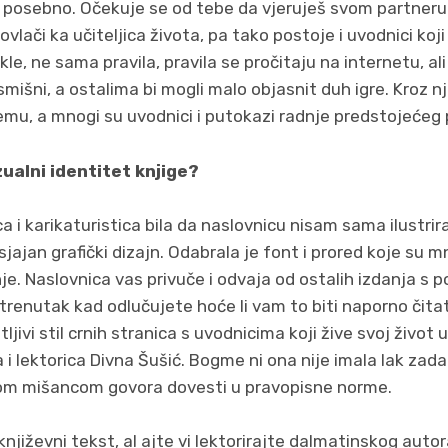
a posebno. Očekuje se od tebe da vjeruješ svom partneru 
ovlači ka učiteljica života, pa tako postoje i uvodnici koji b
akle, ne sama pravila, pravila se pročitaju na internetu, al
smišni, a ostalima bi mogli malo objasnit duh igre. Kroz n
emu, a mnogi su uvodnici i putokazi radnje predstojećeg 
zualni identitet knjige?
ca i karikaturistica bila da naslovnicu nisam sama ilustrir
jajan grafički dizajn. Odabrala je font i prored koje su mn
je. Naslovnica vas privuče i odvaja od ostalih izdanja s po
 trenutak kad odlučujete hoće li vam to biti naporno čita
ljivi stil crnih stranica s uvodnicima koji žive svoj život
la i lektorica Divna Šušić. Bogme ni ona nije imala lak za
m mišancom govora dovesti u pravopisne norme.
književni tekst, al ajte vi lektorirajte dalmatinskog aut