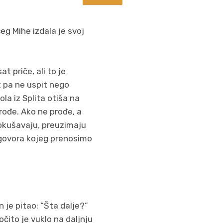
ceg Mihe izdala je svoj
t priče, ali to je
t pa ne uspit nego
la iz Splita otiša na
prođe. Ako ne prođe, a
 pokušavaju, preuzimaju
azgovora kojeg prenosimo
n je pitao: “Šta dalje?”
 očito je vuklo na daljnju