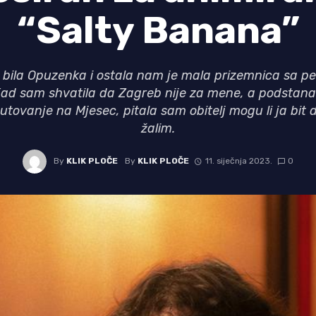
“Salty Banana”
bila Opuzenka i ostala nam je mala prizemnica sa pe
ad sam shvatila da Zagreb nije za mene, a podstanar
utovanje na Mjesec, pitala sam obitelj mogu li ja bit d
žalim.
By
KLIK PLOČE
By
KLIK PLOČE
11. siječnja 2023.
0