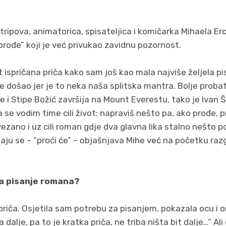
stripova, animatorica, spisateljica i komičarka Mihaela Er
prođe” koji je već privukao zavidnu pozornost.
 ispričana priča kako sam još kao mala najviše željela pisa
je došao jer je to neka naša splitska mantra. Bolje proba
 i Stipe Božić završija na Mount Everestu, tako je Ivan Šo
 se vodim time cili život: napraviš nešto pa, ako prođe, 
e vezano i uz cili roman gdje dva glavna lika stalno nešto
nadaju se – “proći će” – objašnjava Mihe već na početku r
za pisanje romana?
 priča. Osjetila sam potrebu za pisanjem, pokazala ocu i o
dalje, pa to je kratka priča, ne triba ništa bit dalje…” Ali