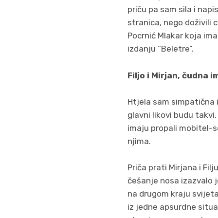
priču pa sam sila i napi
stranica, nego doživili 
Pocrnić Mlakar koja ima
izdanju “Beletre”.
Filjo i Mirjan, čudna 
Htjela sam simpatična i
glavni likovi budu takvi
imaju propali mobitel-se
njima.
Priča prati Mirjana i Fi
češanje nosa izazvalo j
na drugom kraju svijeta
iz jedne apsurdne situa