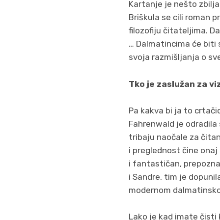
Kartanje je nešto zbilj
Briškula se cili roman pr
filozofiju čitateljima. D
… Dalmatincima će biti 
svoja razmišljanja o sv
Tko je zaslužan za vi
Pa kakva bi ja to crtači
Fahrenwald je odradila s
tribaju naočale za čitan
i preglednost čine onaj
i fantastičan, prepoznat
i Sandre, tim je dopuni
modernom dalmatinsko
Lako je kad imate čisti 