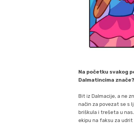
Na početku svakog pog
Dalmatincima znače
Bit iz Dalmacije, a ne zn
način za povezat se s lj
briškula i trešeta u na
ekipu na faksu za udri