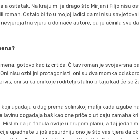
sala ostatak. Na kraju mi je drago što Mirjan i Filjo nisu 
cili roman. Ostalo bi to u mojoj ladici da mi nisu savjetov
 nevjerojatnu vjeru u domaće autore, pa je učinila sve d
imena?
mena, gotovo kao iz crtića. Čitav roman je svojevrsna par
. Oni nisu ozbiljni protagonisti; oni su dva momka od skor
rvis, oni su ka oni koje roditelji stalno pitaju kad će se ž
lju koji upadaju u dug prema solinskoj mafiji kada izgube
e lavinu događaja baš kao one priče o uticaju zamaha kri
. Mislim da je fabula ovdje u drugom planu, a taj jedan m
cije upadnete u još apsurdniju ono je što vas tjera da o