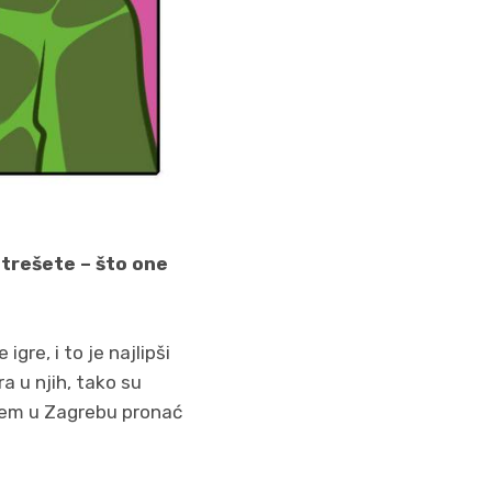
 trešete – što one
igre, i to je najlipši
a u njih, tako su
oblem u Zagrebu pronać