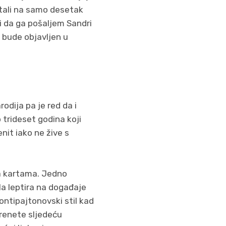
ostali na samo desetak
ali da ga pošaljem Sandri
a bude objavljen u
odija pa je red da i
o trideset godina koji
enit iako ne žive s
 na kartama. Jedno
la leptira na događaje
ontipajtonovski stil kad
krenete sljedeću