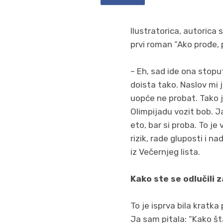
Ilustratorica, autorica 
prvi roman “Ako prođe, 
– Eh, sad ide ona stoput
doista tako. Naslov mi 
uopće ne probat. Tako je
Olimpijadu vozit bob. Ja
eto, bar si proba. To j
rizik, rade gluposti i 
iz Večernjeg lista.
Kako ste se odlučili 
To je isprva bila kratka
Ja sam pitala: “Kako šta 