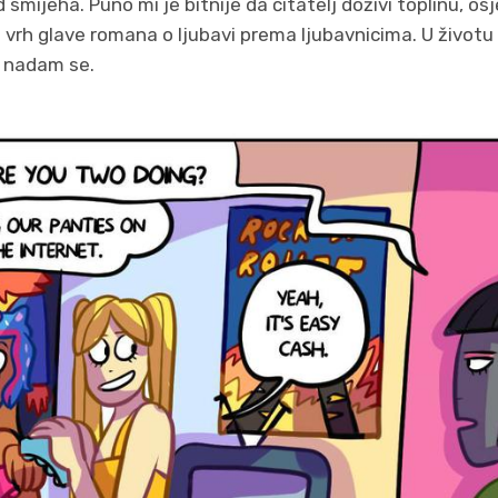
smijeha. Puno mi je bitnije da čitatelj doživi toplinu, os
na vrh glave romana o ljubavi prema ljubavnicima. U životu 
, nadam se.