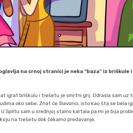
lavlja na crnoj stranici je neka “baza” iz briškule i
?
at igrat briškulu i trešetu je smrtni grij. Odrasla sam uz te 
udima oko sebe. Znat će Slavonci, isto kao šta se bela igr
s. U Splitu sam u srednjoj stalno kartala pa mi je bija pr
t koju na trešetu dok čekamo predavanje.