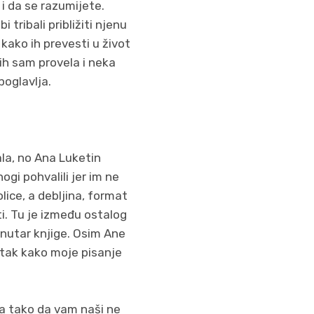
i da se razumijete.
i tribali približiti njenu
i kako ih prevesti u život
jih sam provela i neka
poglavlja.
ala, no Ana Luketin
ogi pohvalili jer im ne
lice, a debljina, format
ti. Tu je između ostalog
 unutar knjige. Osim Ane
datak kako moje pisanje
ora tako da vam naši ne