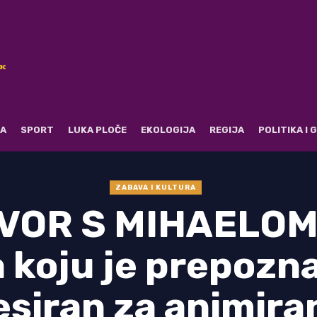
RA
SPORT
LUKA PLOČE
EKOLOGIJA
REGIJA
POLITIKA I
ZABAVA I KULTURA
VOR S MIHAELOM
koju je prepoznao
siran za animiran