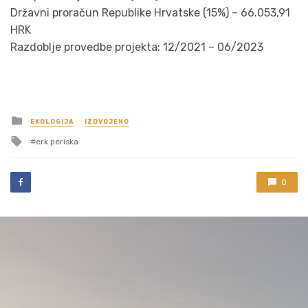
Državni proračun Republike Hrvatske (15%) – 66.053,91
HRK
Razdoblje provedbe projekta: 12/2021 – 06/2023
Posted
EKOLOGIJA
IZDVOJENO
in
Tagged
erk periska
with
0