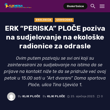
Osmrtnice
EKOLOGIJA
IZDVOJENO
ERK “PERISKA” PLOČE poziva
na sudjelovanje na ekološke
radionice za odrasle
Ovim putem pozivaju se svi oni koji su
zainteresirani za sudjelovanje na istima da se
prijave na kontakt niže te da se pridruže već ovaj
petak u 15.00 sati u "Art dvorani" Doma sportova
Ploče, ulica Tina Ujevića 1.
By
KLIK PLOČE
By
KLIK PLOČE
25. siječnja 2023.
0