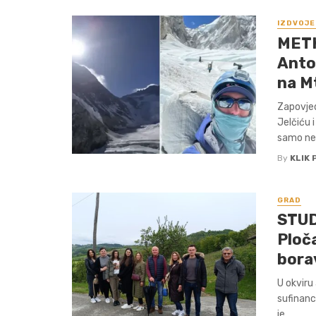
IZDVOJE
METK
Anto
na M
Zapovjed
Jelčiću 
samo nek
By
KLIK 
GRAD
STUD
Ploča
borav
U okviru
sufinanc
je ...