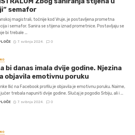
STRALOM Zbog saniranja stijena u
ji” semafor
nskoj magistrali, točnije kod Vruje, je postavljena prometna
acija i semafor. Sanira se stijena iznad prometnice. Postavljaju se
e bi trebale ...
PLOČE
7. svibnja 2024.
0
NO
 bi danas imala dvije godine. Njezina
a objavila emotivnu poruku
nke Ilić na Facebook profilu je objavila je emotivnu poruku. Naime,
jučer trebala napuniti dvije godine. Slučaj je pogodio Srbiju, ali i ...
PLOČE
7. svibnja 2024.
0
NO