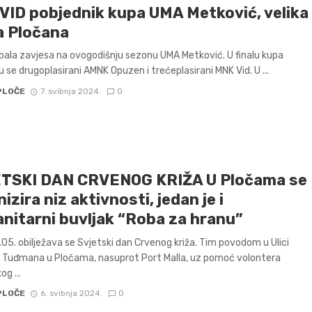
VID pobjednik kupa UMA Metković, velika
a Pločana
 pala zavjesa na ovogodišnju sezonu UMA Metković. U finalu kupa
u se drugoplasirani AMNK Opuzen i trećeplasirani MNK Vid. U ...
PLOČE
7. svibnja 2024.
0
TSKI DAN CRVENOG KRIŽA U Pločama se
izira niz aktivnosti, jedan je i
nitarni buvljak “Roba za hranu”
05. obilježava se Svjetski dan Crvenog križa. Tim povodom u Ulici
e Tuđmana u Pločama, nasuprot Port Malla, uz pomoć volontera
g ...
PLOČE
6. svibnja 2024.
0