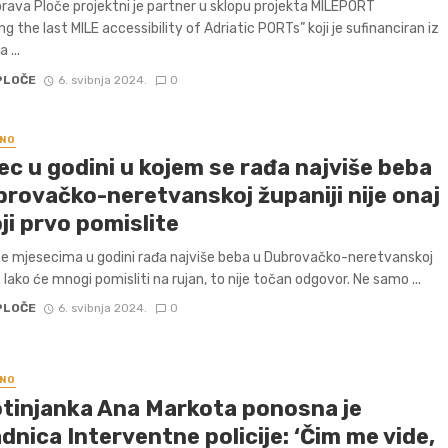
rava Ploče projektni je partner u sklopu projekta MILEPORT
g the last MILE accessibility of Adriatic PORTs” koji je sufinanciran iz
 ...
PLOČE
6. svibnja 2024.
0
NO
ec u godini u kojem se rađa najviše beba
brovačko-neretvanskoj županiji nije onaj
ji prvo pomislite
se mjesecima u godini rađa najviše beba u Dubrovačko-neretvanskoj
 Iako će mnogi pomisliti na rujan, to nije točan odgovor. Ne samo ...
PLOČE
6. svibnja 2024.
0
NO
tinjanka Ana Markota ponosna je
dnica Interventne policije: ‘Čim me vide,