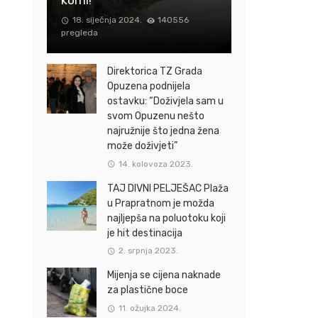
18. siječnja 2024.
140556
pregleda
Direktorica TZ Grada
Opuzena podnijela
ostavku: “Doživjela sam u
svom Opuzenu nešto
najružnije što jedna žena
može doživjeti”
14. kolovoza 2023.
TAJ DIVNI PELJEŠAC Plaža
u Prapratnom je možda
najljepša na poluotoku koji
je hit destinacija
2. srpnja 2023.
Mijenja se cijena naknade
za plastične boce
11. ožujka 2024.