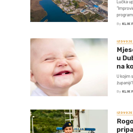
Lučka up
”Improvin
programa
By
KLIK 
IZDVOJE
Mjes
u Du
na ko
U kojim 
županiji?
By
KLIK 
IZDVOJE
Rogo
pripa