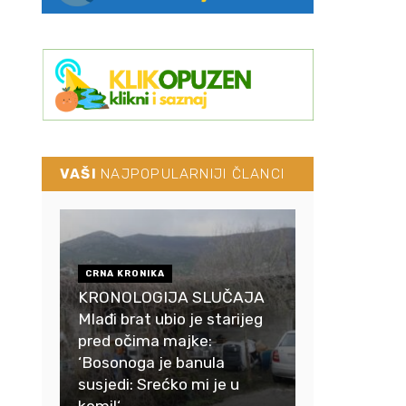
VAŠI
NAJPOPULARNIJI ČLANCI
CRNA KRONIKA
KRONOLOGIJA SLUČAJA
Mlađi brat ubio je starijeg
pred očima majke:
‘Bosonoga je banula
susjedi: Srećko mi je u
komi!‘