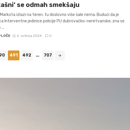
tašni‘ se odmah smekšaju
Markota izlazi na teren, tu doslovno više šale nema. Budući da je
ca Interventne jedinice policije PU dubrovačko-neretvanske, zna se
...
PLOČE
6. svibnja 2024.
0
90
491
492
...
707