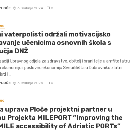
PLOČE
6. svibnja 2024.
0
NO
i vaterpolisti održali motivacijsko
avanje učenicima osnovnih škola s
učja DNŽ
zaciji Upravnog odjela za zdravstvo, obitelj i branitelje u amfitetatru
a ekonomiju i poslovnu ekonomiju Sveučilišta u Dubrovniku zlatni
ti i ...
PLOČE
6. svibnja 2024.
0
NO
a uprava Ploče projektni partner u
pu Projekta MILEPORT ”Improving the
MILE accessibility of Adriatic PORTs”