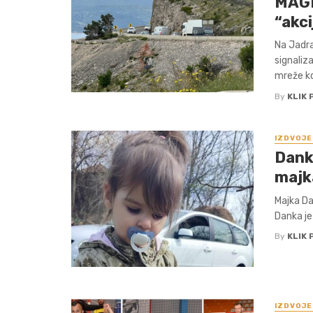
MAGI
“akci
Na Jadra
signaliz
mreže koj
By
KLIK 
IZDVOJE
Danka
majk
Majka Da
Danka je 
By
KLIK 
IZDVOJE