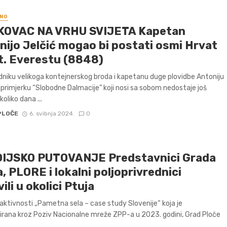
NO
OVAC NA VRHU SVIJETA Kapetan
nijo Jelčić mogao bi postati osmi Hrvat
t. Everestu (8848)
niku velikoga kontejnerskog broda i kapetanu duge plovidbe Antoniju
i primjerku “Slobodne Dalmacije” koji nosi sa sobom nedostaje još
oliko dana ...
PLOČE
6. svibnja 2024.
0
IJSKO PUTOVANJE Predstavnici Grada
, PLORE i lokalni poljoprivrednici
ili u okolici Ptuja
 aktivnosti „Pametna sela – case study Slovenije“ koja je
irana kroz Poziv Nacionalne mreže ZPP-a u 2023. godini, Grad Ploče