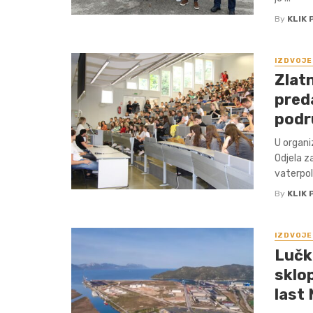
By
KLIK 
IZDVOJE
Zlatn
pred
podr
U organi
Odjela z
vaterpolis
By
KLIK 
IZDVOJE
Lučk
sklo
last 