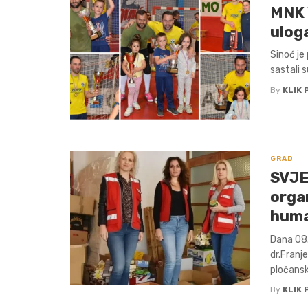
MNK 
ulog
Sinoć je
sastali s
By
KLIK 
GRAD
SVJE
organ
huma
Dana 08.
dr.Franj
pločansko
By
KLIK 