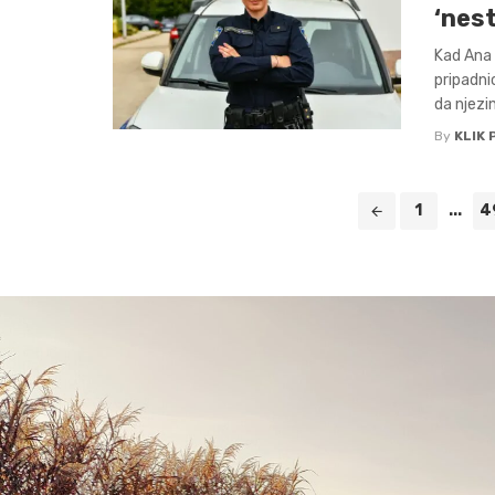
‘nes
Kad Ana 
pripadni
da njezin 
By
KLIK 
Posts
1
...
4
navigation