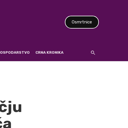
Osmrtnice
 GOSPODARSTVO
CRNA KRONIKA
čju
ća