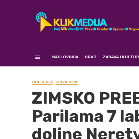
NASLOVNICA
GRAD
ZABAVA I KULTU
EKOLOGIJA
IZDVOJENO
ZIMSKO PRE
Parilama 7 l
doline Neretv