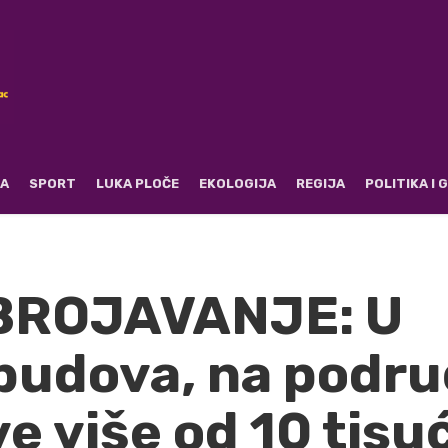
RA
SPORT
LUKA PLOČE
EKOLOGIJA
REGIJA
POLITIKA I
BROJAVANJE: U
abudova, na podru
e više od 10 tisu