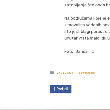
zatopljenja što onda baš
Na područjima koje je ek
zimovalica vodenih pov
što jest blagi porast u
unutar vrsta malo idu u
Foto: Bariša Ilić
Posted
EKOLOGIJA
IZDVOJENO
in
Podijeli