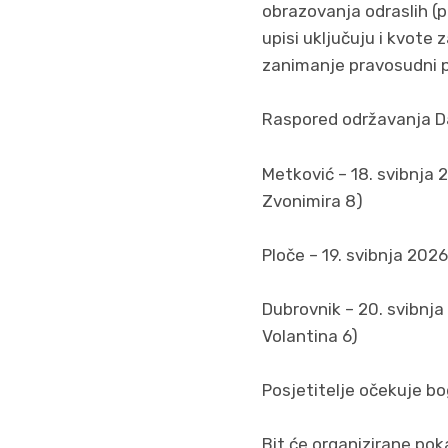
obrazovanja odraslih (pre
upisi uključuju i kvote
zanimanje pravosudni p
Raspored održavanja Da
Metković – 18. svibnja 
Zvonimira 8)
Ploče – 19. svibnja 202
Dubrovnik – 20. svibnja
Volantina 6)
Posjetitelje očekuje bo
Bit će organizirane pok