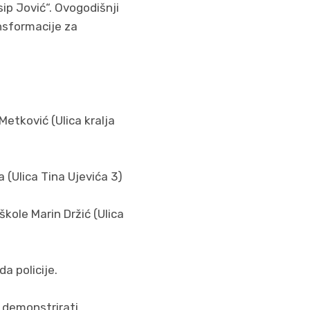
osip Jović“. Ovogodišnji
ansformacije za
etković (Ulica kralja
 (Ulica Tina Ujevića 3)
kole Marin Držić (Ulica
a policije.
e demonstrirati