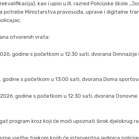
kvalifikacija), kao i upisi u III. razred Policijske škole „J
 za potrebe Ministarstva pravosuđa, uprave i digitalne tr
olicajac.
na otvorenih vrata:
2026. godine s početkom u 12:30 sati, dvorana Gimnazije M
6. godine s početkom u 13:00 sati, dvorana Doma sportova
 2026. godine s početkom u 12:30 sati, dvorana Osnovne š
gat program kroz koji će moći upoznati širok djelokrug rad
azne vježbe tijekom kojih će interventna jedinica policij