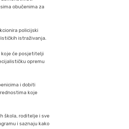
 psima obučenima za
cionira policijski
stičkih istraživanja.
koje će posjetitelji
pecijalističku opremu
benicima i dobiti
prednostima koje
škola, roditelje i sve
rogramu i saznaju kako