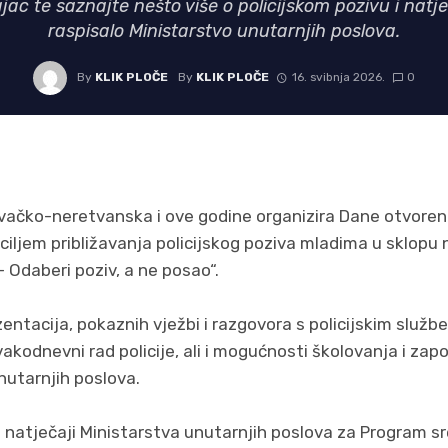
ajac te saznajte nešto više o policijskom pozivu i natje
raspisalo Ministarstvo unutarnjih poslova.
By
KLIK PLOČE
By
KLIK PLOČE
16. svibnja 2026.
0
ovačko-neretvanska i ove godine organizira Dane otvoren
ciljem približavanja policijskog poziva mladima u sklop
– Odaberi poziv, a ne posao“.
zentacija, pokaznih vježbi i razgovora s policijskim službe
vakodnevni rad policije, ali i mogućnosti školovanja i zap
nutarnjih poslova.
 natječaji Ministarstva unutarnjih poslova za Program s