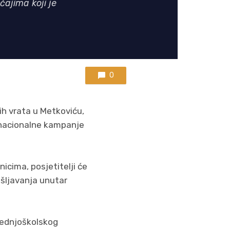
čajima koji je
0
ih vrata u Metkoviću,
u nacionalne kampanje
nicima, posjetitelji će
ošljavanja unutar
rednjoškolskog