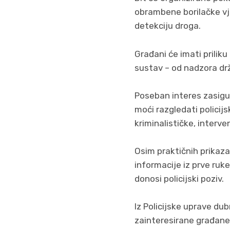
obrambene borilačke vj
detekciju droga.
Građani će imati priliku
sustav – od nadzora drž
Poseban interes zasigur
moći razgledati policijs
kriminalističke, interve
Osim praktičnih prikaza,
informacije iz prve ru
donosi policijski poziv.
Iz Policijske uprave du
zainteresirane građane