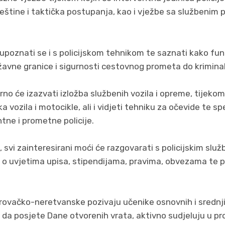
eštine i taktička postupanja, kao i vježbe sa službenim
 upoznati se i s policijskom tehnikom te saznati kako funk
avne granice i sigurnosti cestovnog prometa do kriminali
no će izazvati izložba službenih vozila i opreme, tijekom 
ka vozila i motocikle, ali i vidjeti tehniku za očevide te s
ntne i prometne policije.
 svi zainteresirani moći će razgovarati s policijskim služ
ke o uvjetima upisa, stipendijama, pravima, obvezama te 
brovačko-neretvanske pozivaju učenike osnovnih i srednjih 
 da posjete Dane otvorenih vrata, aktivno sudjeluju u p