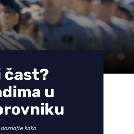
i čast?
adima u
brovniku
i doznajte kako