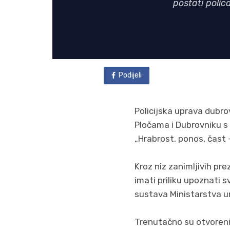
postati polic
Podijeli
Policijska uprava dubr
Pločama i Dubrovniku s 
„Hrabrost, ponos, čast 
Kroz niz zanimljivih pre
imati priliku upoznati s
sustava Ministarstva u
Trenutačno su otvoreni