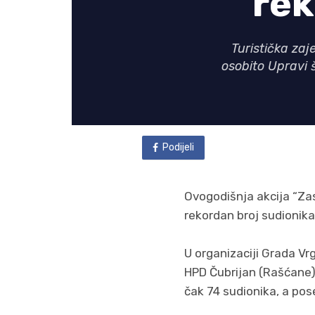
rek
Turistička za
osobito Upravi š
Podijeli
Ovogodišnja akcija “Zas
rekordan broj sudionika
U organizaciji Grada Vrgo
HPD Čubrijan (Rašćane),
čak 74 sudionika, a pos