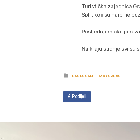
Turistička zajednica G
Split koji su najprije p
Posljednjom akcijom za
Na kraju sadnje svi su 
Posted
EKOLOGIJA
IZDVOJENO
in
Podijeli