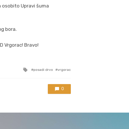
a osobito Upravi šuma
og bora.
PD Vrgorac! Bravo!
Tagged
posadi drvo
vrgorac
with
0