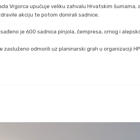
rada Vrgorca upućuje veliku zahvalu Hrvatskim šumama, 
ozdravile akciju te potom donirali sadnice.
sađeno je 600 sadnica pinjola, čempresa, crnog i alepsk
se zasluženo odmorili uz planinarski grah u organizaciji H