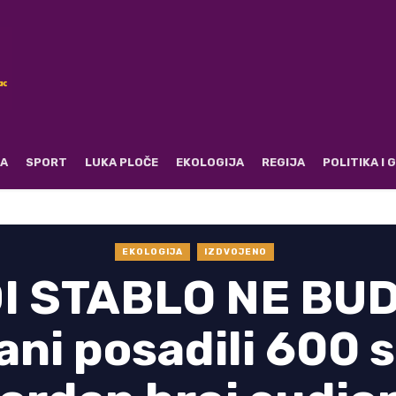
RA
SPORT
LUKA PLOČE
EKOLOGIJA
REGIJA
POLITIKA I
EKOLOGIJA
IZDVOJENO
I STABLO NE BUD
ni posadili 600 