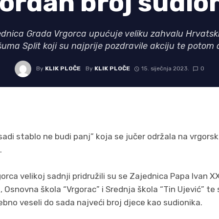
ordan broj sudio
jednica Grada Vrgorca upućuje veliku zahvalu Hrvat
uma Split koji su najprije pozdravile akciju te potom 
By
KLIK PLOČE
By
KLIK PLOČE
15. siječnja 2023.
0
adi stablo ne budi panj” koja se jučer održala na vrgors
.
rca velikoj sadnji pridružili su se Zajednica Papa Ivan XXII
 Osnovna škola “Vrgorac” i Srednja škola “Tin Ujević” te
ebno veseli do sada najveći broj djece kao sudionika.