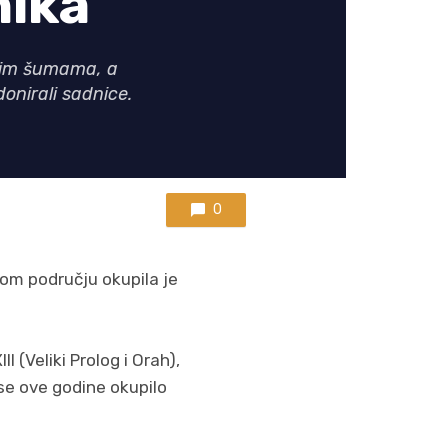
nika
skim šumama, a
donirali sadnice.
0
kom području okupila je
I (Veliki Prolog i Orah),
 se ove godine okupilo