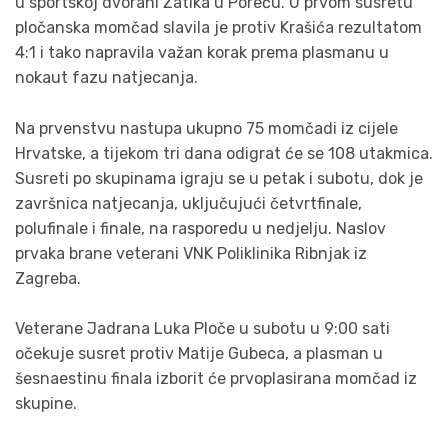
u sportskoj dvorani Žatika u Poreču. U prvom susretu
pločanska momčad slavila je protiv Krašića rezultatom
4:1 i tako napravila važan korak prema plasmanu u
nokaut fazu natjecanja.
Na prvenstvu nastupa ukupno 75 momčadi iz cijele
Hrvatske, a tijekom tri dana odigrat će se 108 utakmica.
Susreti po skupinama igraju se u petak i subotu, dok je
završnica natjecanja, uključujući četvrtfinale,
polufinale i finale, na rasporedu u nedjelju. Naslov
prvaka brane veterani VNK Poliklinika Ribnjak iz
Zagreba.
Veterane Jadrana Luka Ploče u subotu u 9:00 sati
očekuje susret protiv Matije Gubeca, a plasman u
šesnaestinu finala izborit će prvoplasirana momčad iz
skupine.