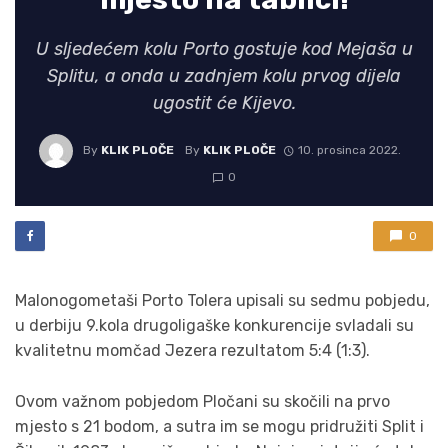
U sljedećem kolu Porto gostuje kod Mejaša u
Splitu, a onda u zadnjem kolu prvog dijela
ugostit će Kijevo.
By
KLIK PLOČE
By
KLIK PLOČE
10. prosinca 2022.
0
0
Malonogometaši Porto Tolera upisali su sedmu pobjedu,
u derbiju 9.kola drugoligaške konkurencije svladali su
kvalitetnu momčad Jezera rezultatom 5:4 (1:3).
Ovom važnom pobjedom Pločani su skočili na prvo
mjesto s 21 bodom, a sutra im se mogu pridružiti Split i