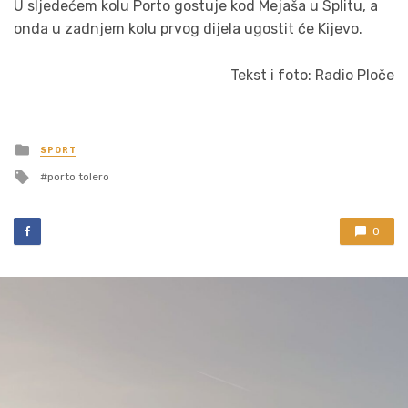
U sljedećem kolu Porto gostuje kod Mejaša u Splitu, a
onda u zadnjem kolu prvog dijela ugostit će Kijevo.
Tekst i foto: Radio Ploče
Posted
SPORT
in
Tagged
porto tolero
with
0