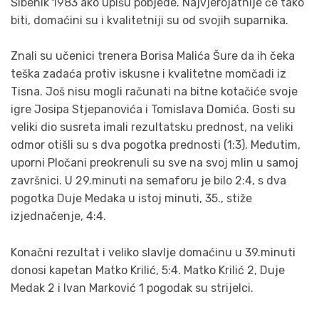
Šibenik 1983 ako upišu pobjede. Najvjerojatnije će tako
biti, domaćini su i kvalitetniji su od svojih suparnika.
Znali su učenici trenera Borisa Malića Šure da ih čeka
teška zadaća protiv iskusne i kvalitetne momčadi iz
Tisna. Još nisu mogli računati na bitne kotačiće svoje
igre Josipa Stjepanovića i Tomislava Domića. Gosti su
veliki dio susreta imali rezultatsku prednost, na veliki
odmor otišli su s dva pogotka prednosti (1:3). Međutim,
uporni Pločani preokrenuli su sve na svoj mlin u samoj
završnici. U 29.minuti na semaforu je bilo 2:4, s dva
pogotka Duje Medaka u istoj minuti, 35., stiže
izjednačenje, 4:4.
Konačni rezultat i veliko slavlje domaćinu u 39.minuti
donosi kapetan Matko Krilić, 5:4. Matko Krilić 2, Duje
Medak 2 i Ivan Marković 1 pogodak su strijelci.