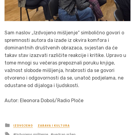
Sam naslov „Izdvojeno mišljenje“ simbolično govori o
spremnosti autora da izađe iz okvira komfora i
dominantnih društvenih obrazaca, svjestan da će
takav stav izazvati različite reakcije i kritike. Upravo u
tome mnogi su večeras prepoznali poruku knjige,
važnost slobode mišljenja, hrabrosti da se govori
otvoreno i odgovornosti da se, unatoč podjelama, ne
odustane od dijaloga i ljudskosti.
Autor: Eleonora Doboš/Radio Ploče
Posted
IZDVOJENO
ZABAVA I KULTURA
in
Tagged
Izdvojeno mišljenje
vedran sršen