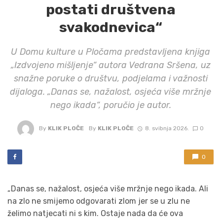
postati društvena
svakodnevica“
U Domu kulture u Pločama predstavljena knjiga
„Izdvojeno mišljenje“ autora Vedrana Sršena, uz
snažne poruke o društvu, podjelama i važnosti
dijaloga. „Danas se, nažalost, osjeća više mržnje
nego ikada“, poručio je autor.
By
KLIK PLOČE
By
KLIK PLOČE
8. svibnja 2026.
0
0
„Danas se, nažalost, osjeća više mržnje nego ikada. Ali
na zlo ne smijemo odgovarati zlom jer se u zlu ne
želimo natjecati ni s kim. Ostaje nada da će ova