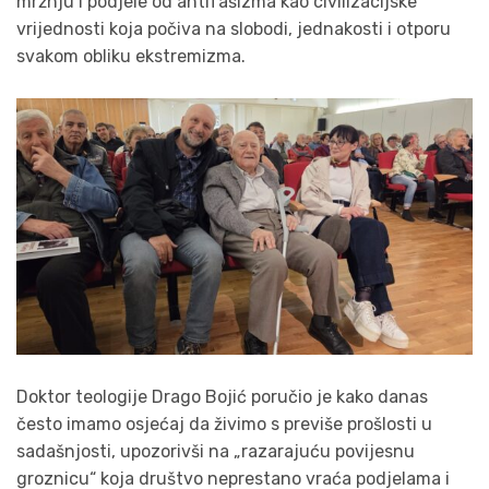
mržnju i podjele od antifašizma kao civilizacijske
vrijednosti koja počiva na slobodi, jednakosti i otporu
svakom obliku ekstremizma.
Doktor teologije Drago Bojić poručio je kako danas
često imamo osjećaj da živimo s previše prošlosti u
sadašnjosti, upozorivši na „razarajuću povijesnu
groznicu“ koja društvo neprestano vraća podjelama i