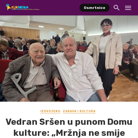
Osmrtnice
IZDVOJENO
ZABAVA I KULTURA
Vedran Sršen u punom Domu
kulture: „Mržnja ne smije