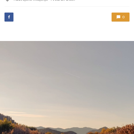
with
0