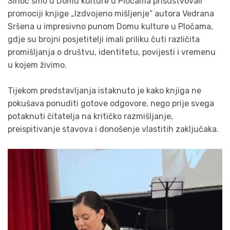
Sinoć smo u Domu kulture u Pločama prisustvovali
promociji knjige „Izdvojeno mišljenje“ autora Vedrana
Sršena u impresivno punom Domu kulture u Pločama,
gdje su brojni posjetitelji imali priliku čuti različita
promišljanja o društvu, identitetu, povijesti i vremenu
u kojem živimo.
Tijekom predstavljanja istaknuto je kako knjiga ne
pokušava ponuditi gotove odgovore, nego prije svega
potaknuti čitatelja na kritičko razmišljanje,
preispitivanje stavova i donošenje vlastitih zaključaka.