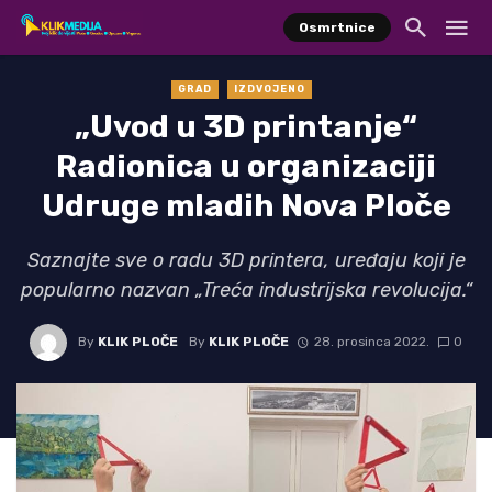
Osmrtnice
GRAD
IZDVOJENO
„Uvod u 3D printanje“
Radionica u organizaciji
Udruge mladih Nova Ploče
Saznajte sve o radu 3D printera, uređaju koji je
popularno nazvan „Treća industrijska revolucija.“
By
KLIK PLOČE
By
KLIK PLOČE
28. prosinca 2022.
0