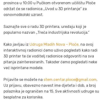
prosinca u 10:00 u Pučkom otvorenom učilištu Ploče
održat će se radionica „Uvod u 3D printanje“ za
osnovnoškolski uzrast.
Saznajte sve o radu 3D printera, uređaju koji je
popularno nazvan „Treća industrijska revolucija.“
Kako javljau iz
Udruga Mladih Nova – Ploče,
n
a ovoj
interaktivnoj radionici ćemo uživo pogledati kako radi
3D printer te će voditelj radionice odgovoriti na sva
pitanja zainteresiranih. Također ćemo pogledati neke
već isprintane modele.
Prijavite se možete na
stem.centar.ploce@gmail.com
.
Uz prijavu, obavezno navest ime djeteta i dob, a broj
polaznika je ograničen na 15. Sve aktivnosti udruge su
besplatne za korisnike.