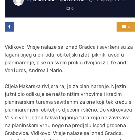
By
KLIK PLOČE
By
KLIK PLOČE
15. siječnja 2023.
0
0
Vidikovci Vrisje nalaze se iznad Gradca i savršeni su za
lagani bijeg u prirodu, obiteljski izlet, piknik, uvod u
planinarenje, piše na svom profilu dvojac iz Life and
Ventures, Andrea i Mario.
Cijela Makarska rivijera raj je za planinarenje. Njezin
južni dio odlikuje se nešto nižim vrhovima i kraćim
planinarskim turama savršenim za one koji tek kreću s
planinarenjem, obitelji s djecom i slično. Do vidikovaca
Vrisje vodi jedna takva laganija tura koja ne završava
na planinskom vrhu nego na predjelu ispod grebena
Grabovice. Vidikovci Vrisje nalaze se iznad Gradca,