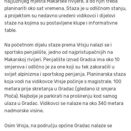
najjužnijeg mjesta Makarske rivijere, a do njih treba
planinariti oko sat vremena. Staza je u odličnom stanju,
a projektom su nedavno uređeni vidikovci i dijelovi
staze na kojima su postavljene klupe i informativne
table.
Na početnom dijelu staze prema Vrisju nalazi se i
sportsko penjalište, jedno od najpristupačnijih na
Makarskoj rivijeri. Penjalište iznad Gradca ima oko 10
smjerova i odlično je za one koji su tek zakoračili u
svijet alpinizma i sportskog penjanja. Planinarska staza
koja vodi na vidikovce Vrisje počinje s magistrale, 100
metara prije skretanja u Gradac (gledano iz smjera
Ploča). Najbolje je parkirati na proširenju kod samog
ulaza u Gradac. Vidikovci se nalaze na oko 340 metara
nadmorske visine.
Osim Vrisja, na području općine Gradac nalaze se