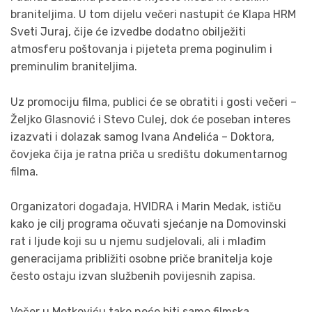
braniteljima. U tom dijelu večeri nastupit će Klapa HRM
Sveti Juraj, čije će izvedbe dodatno obilježiti
atmosferu poštovanja i pijeteta prema poginulim i
preminulim braniteljima.
Uz promociju filma, publici će se obratiti i gosti večeri –
Željko Glasnović i Stevo Culej, dok će poseban interes
izazvati i dolazak samog Ivana Anđelića – Doktora,
čovjeka čija je ratna priča u središtu dokumentarnog
filma.
Organizatori događaja, HVIDRA i Marin Medak, ističu
kako je cilj programa očuvati sjećanje na Domovinski
rat i ljude koji su u njemu sudjelovali, ali i mlađim
generacijama približiti osobne priče branitelja koje
često ostaju izvan službenih povijesnih zapisa.
Večer u Metkoviću tako neće biti samo filmska