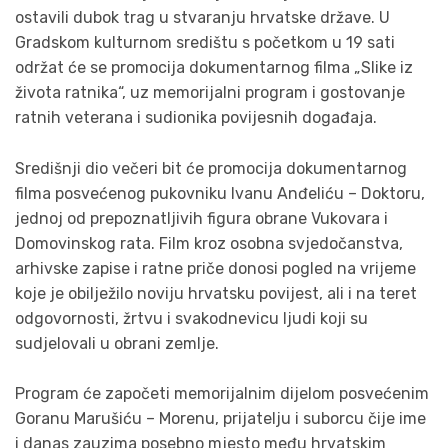
ostavili dubok trag u stvaranju hrvatske države. U
Gradskom kulturnom središtu s početkom u 19 sati
održat će se promocija dokumentarnog filma „Slike iz
života ratnika“, uz memorijalni program i gostovanje
ratnih veterana i sudionika povijesnih događaja.
Središnji dio večeri bit će promocija dokumentarnog
filma posvećenog pukovniku Ivanu Anđeliću – Doktoru,
jednoj od prepoznatljivih figura obrane Vukovara i
Domovinskog rata. Film kroz osobna svjedočanstva,
arhivske zapise i ratne priče donosi pogled na vrijeme
koje je obilježilo noviju hrvatsku povijest, ali i na teret
odgovornosti, žrtvu i svakodnevicu ljudi koji su
sudjelovali u obrani zemlje.
Program će započeti memorijalnim dijelom posvećenim
Goranu Marušiću – Morenu, prijatelju i suborcu čije ime
i danas zauzima posebno mjesto među hrvatskim