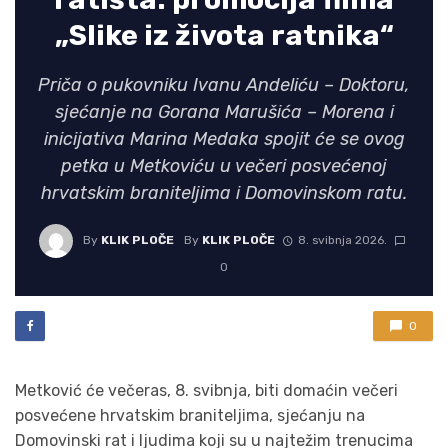
„Slike iz života ratnika“
Priča o pukovniku Ivanu Andeliću – Doktoru,
sjećanje na Gorana Marušića – Morena i
inicijativa Marina Medaka spojit će se ovog
petka u Metkoviću u večeri posvećenoj
hrvatskim braniteljima i Domovinskom ratu.
By
KLIK PLOČE
By
KLIK PLOČE
8. svibnja 2026.
0
0
Metković će večeras, 8. svibnja, biti domaćin večeri
posvećene hrvatskim braniteljima, sjećanju na
Domovinski rat i ljudima koji su u najtežim trenucima