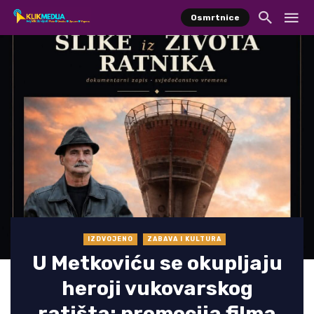
Osmrtnice
IZDVOJENO
ZABAVA I KULTURA
U Metkoviću se okupljaju
heroji vukovarskog
ratišta: promocija filma