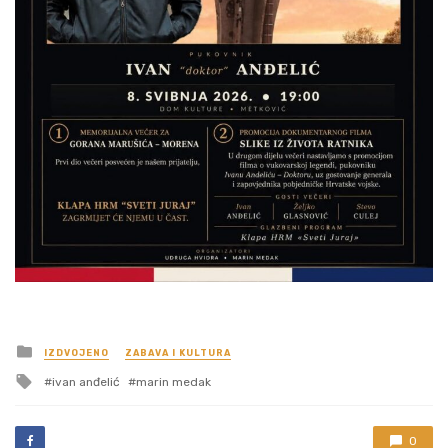
Posted
IZDVOJENO
ZABAVA I KULTURA
in
Tagged
ivan anđelić
marin medak
with
0