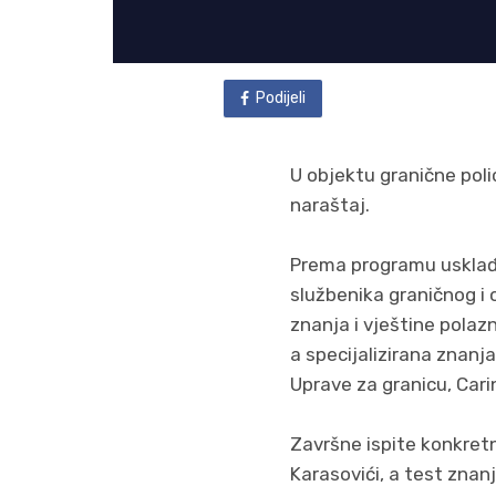
Podijeli
U objektu granične polic
naraštaj.
Prema programu usklađ
službenika graničnog i
znanja i vještine polaz
a specijalizirana znanja
Uprave za granicu, Cari
Završne ispite konkretn
Karasovići, a test zna