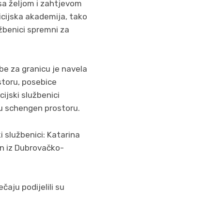
 sa željom i zahtjevom
icijska akademija, tako
užbenici spremni za
e za granicu je navela
storu, posebice
ijski službenici
u schengen prostoru.
i službenici: Katarina
in iz Dubrovačko-
čaju podijelili su