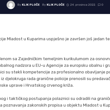
By
KLIK PLOČE
By
KLIK PLOČE
24. prosinca 2022.
0
ije Mladost u Kuparima uspješno je završen još jedan teča
enom sa Zajedničkim temeljnim kurikulumom za osnovn
 obalnog nadzora u EU-u Agencije za europsku obalnu i gr
nici su stekli kompetencije za profesionalno obavljanje po
 iz djelokruga rada granične policije prenosili su predavač
nske uprave i Hrvatskog crvenog križa.
og i taktičkog postupanja polaznici su odradili na grani
nja poznavanja zakonskih propisa u objektu Mladost u Ku