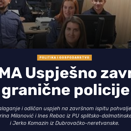
POLITIKA I GOSPODARSTVO
MA Uspješno zavr
granične policije
laganje i odličan uspjeh na završnom ispitu pohvaljen
rina Milanović i Ines Rebac iz PU splitsko-dalmatinske
i Jerko Komazin iz Dubrovačko-neretvanske.