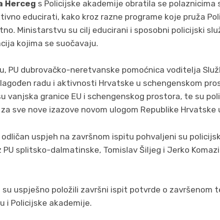
a Herceg
s Policijske akademije obratila se polaznicima
ktivno educirati, kako kroz razne programe koje pruža Pol
tno. Ministarstvu su cilj educirani i sposobni policijski sl
cija kojima se suočavaju.
cu, PU dubrovačko-neretvanske pomoćnica voditelja Služb
rilagođen radu i aktivnosti Hrvatske u schengenskom pro
su vanjska granice EU i schengenskog prostora, te su polic
 za sve nove izazove novom ulogom Republike Hrvatske 
 odličan uspjeh na završnom ispitu pohvaljeni su policijsk
iz PU splitsko-dalmatinske, Tomislav Šiljeg i Jerko Komaz
su uspješno položili završni ispit potvrde o završenom te
u i Policijske akademije.