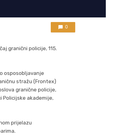
0
j granični policije, 115.
o osposobljavanje
aničnu stražu (Frontex)
slova granične policije,
i Policijske akademije,
čnom prijelazu
parima.