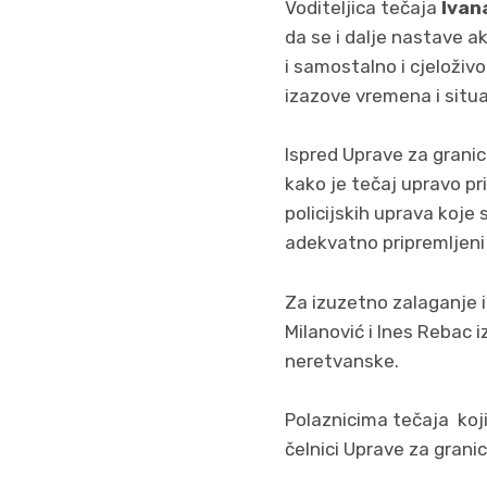
Voditeljica tečaja
Ivan
da se i dalje nastave a
i samostalno i cjeloživo
izazove vremena i situa
Ispred Uprave za grani
kako je tečaj upravo p
policijskih uprava koje 
adekvatno pripremljeni
Za izuzetno zalaganje i
Milanović i Ines Rebac 
neretvanske.
Polaznicima tečaja koji 
čelnici Uprave za granic