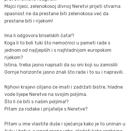
Majci rijeci, zelenokosoj divnoj Neretvi prijeti stvarna
opasnost ne da prestane biti zelenokosa već da
prestane biti i rijekom!
Ima li odgovora briselskih čata!?
Koga li to boli tuki što nemoćnici u pameti rade s
jednom od najljepših i s najhladnijom europskom
rijekom?
Istina, treba jasno napisati da su oni koji su zamislili
Gornje horizonte jasno znali što rade i to su i napravili.
Njihovi krajevi ciljano će imati i zadržati bistre, hladne
vode lijepe Neretve na svojim poljima.
Što li će biti s našim poljima!?
Pitam za rođake i prijatelje s Neretve?
Pitam u ime vlastite duše i sjećanja kako je to uninan u