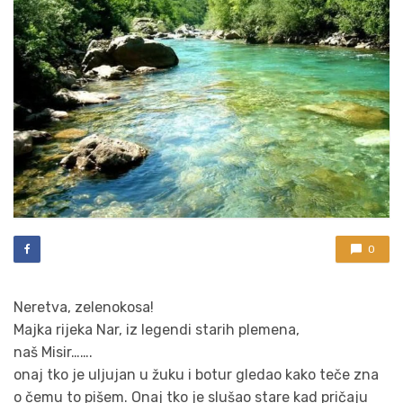
0
Neretva, zelenokosa!
Majka rijeka Nar, iz legendi starih plemena,
naš Misir…….
onaj tko je uljujan u žuku i botur gledao kako teče zna
o čemu to pišem. Onaj tko je slušao stare kad pričaju