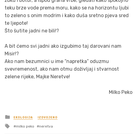
žuku i botur, a ispod grana vrbe, gledati kako spokojno
teku brze vode prema moru, kako se na horizontu ljubi
to zeleno s onim modrim i kako duša sretno pjeva sred
te ljepote!
Što šutite jadni ne bili!?
A bit ćemo svi jadni ako izgubimo taj darovani nam
Misir!?
Ako nam bezumnici u ime “napretka” oduzmu
svevremenost, ako nam otmu doživljaj i stvarnost
zelene rijeke, Majke Neretve!
Milko Peko
Posted
EKOLOGIJA
IZDVOJENO
in
Tagged
milko peko
neretva
with