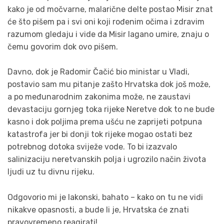
kako je od močvarne, malarične delte postao Misir znat
će što pišem pa i svi oni koji rođenim očima i zdravim
razumom gledaju i vide da Misir lagano umire, znaju o
čemu govorim dok ovo pišem.
Davno, dok je Radomir Čačić bio ministar u Vladi,
postavio sam mu pitanje zašto Hrvatska dok još može,
a po međunarodnim zakonima može, ne zaustavi
devastaciju gornjeg toka rijeke Neretve dok to ne bude
kasno i dok poljima prema ušću ne zaprijeti potpuna
katastrofa jer bi donji tok rijeke mogao ostati bez
potrebnog dotoka sviježe vode. To bi izazvalo
salinizaciju neretvanskih polja i ugrozilo način života
ljudi uz tu divnu rijeku.
Odgovorio mi je lakonski, bahato – kako on tu ne vidi
nikakve opasnosti, a bude li je, Hrvatska će znati
pravovremeno reagirati!