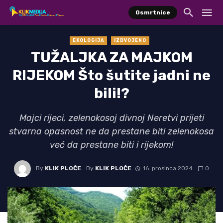
Osmrtnice
EKOLOGIJA
IZDVOJENO
TUŽALJKA ZA MAJKOM
RIJEKOM Što šutite jadni ne
bili!?
Majci rijeci, zelenokosoj divnoj Neretvi prijeti
stvarna opasnost ne da prestane biti zelenokosa
već da prestane biti i rijekom!
By
KLIK PLOČE
By
KLIK PLOČE
16. prosinca 2024.
0