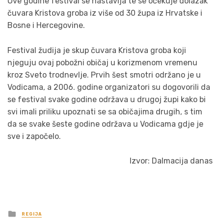
Ove godine festival se nastavlja te se očekuje dolazak
čuvara Kristova groba iz više od 30 župa iz Hrvatske i
Bosne i Hercegovine.
Festival žudija je skup čuvara Kristova groba koji
njeguju ovaj pobožni običaj u korizmenom vremenu
kroz Sveto trodnevlje. Prvih šest smotri održano je u
Vodicama, a 2006. godine organizatori su dogovorili da
se festival svake godine održava u drugoj župi kako bi
svi imali priliku upoznati se sa običajima drugih, s tim
da se svake šeste godine održava u Vodicama gdje je
sve i započelo.
Izvor: Dalmacija danas
Posted
REGIJA