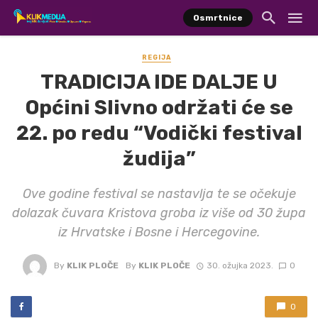
Osmrtnice
REGIJA
TRADICIJA IDE DALJE U
Općini Slivno održati će se
22. po redu “Vodički festival
žudija”
Ove godine festival se nastavlja te se očekuje
dolazak čuvara Kristova groba iz više od 30 župa
iz Hrvatske i Bosne i Hercegovine.
By
KLIK PLOČE
By
KLIK PLOČE
30. ožujka 2023.
0
0