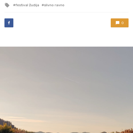
in
Tagged
festival žudija
slivno ravno
with
0