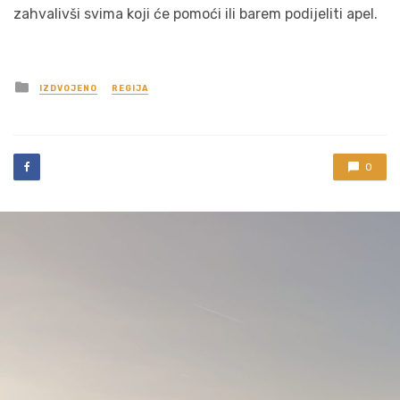
zahvalivši svima koji će pomoći ili barem podijeliti apel.
Posted
IZDVOJENO
REGIJA
in
0