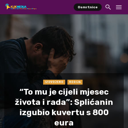
Osmrtnice
IZDVOJENO
REGIJA
“To mu je cijeli mjesec
života i rada”: Splićanin
izgubio kuvertu s 800
eura