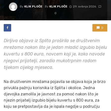
By
KLIK PLOČE
By
KLIK PLOČE
29. svibnja 2026.
0
0
Dirljiva objava iz Splita proširila se društvenim
mrežama nakon što je jedan mladić izgubio bijelu
kuvertu s 800 eura, novcem koji je, kako navode
njegovi prijatelji, zaradio mukotrpnim radom
tijekom cijelog mjeseca.
Na društvenim mrežama pojavila se objava koja je brzo
privukla pažnju korisnika iz Splita i okolice. Jedna
djevojka zamolila je javnost za pomoć nakon što je
njezin prijatelj izgubio bijelu kuvertu s 800 eura, za
koju se pretpostavlja da je ispala negdje u području