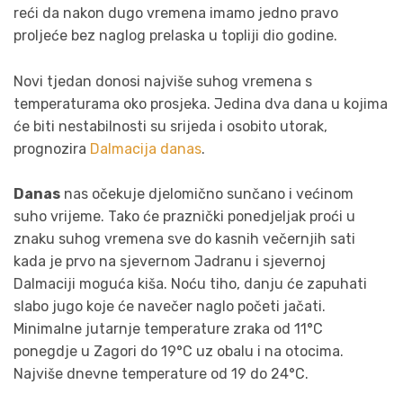
reći da nakon dugo vremena imamo jedno pravo
proljeće bez naglog prelaska u topliji dio godine.
Novi tjedan donosi najviše suhog vremena s
temperaturama oko prosjeka. Jedina dva dana u kojima
će biti nestabilnosti su srijeda i osobito utorak,
prognozira
Dalmacija danas
.
Danas
nas očekuje djelomično sunčano i većinom
suho vrijeme. Tako će praznički ponedjeljak proći u
znaku suhog vremena sve do kasnih večernjih sati
kada je prvo na sjevernom Jadranu i sjevernoj
Dalmaciji moguća kiša. Noću tiho, danju će zapuhati
slabo jugo koje će navečer naglo početi jačati.
Minimalne jutarnje temperature zraka od 11°C
ponegdje u Zagori do 19°C uz obalu i na otocima.
Najviše dnevne temperature od 19 do 24°C.