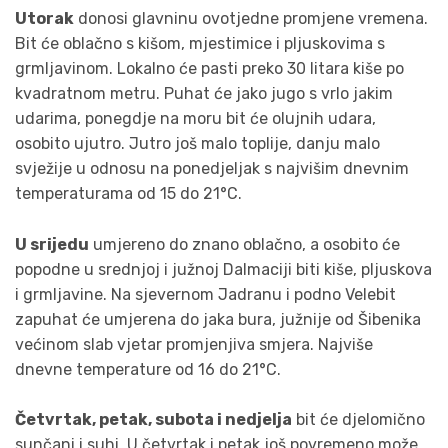
Utorak
donosi glavninu ovotjedne promjene vremena.
Bit će oblačno s kišom, mjestimice i pljuskovima s
grmljavinom. Lokalno će pasti preko 30 litara kiše po
kvadratnom metru. Puhat će jako jugo s vrlo jakim
udarima, ponegdje na moru bit će olujnih udara,
osobito ujutro. Jutro još malo toplije, danju malo
svježije u odnosu na ponedjeljak s najvišim dnevnim
temperaturama od 15 do 21°C.
U srijedu
umjereno do znano oblačno, a osobito će
popodne u srednjoj i južnoj Dalmaciji biti kiše, pljuskova
i grmljavine. Na sjevernom Jadranu i podno Velebit
zapuhat će umjerena do jaka bura,
južnije
od Šibenika
većinom slab vjetar promjenjiva smjera. Najviše
dnevne temperature od 16 do 21°C.
Četvrtak, petak, subota i nedjelja
bit će djelomično
sunčani i suhi. U četvrtak i petak još povremeno može