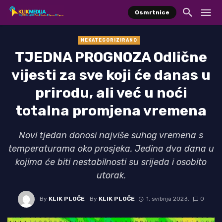
Osmrtnice
NEKATEGORIZIRANO
TJEDNA PROGNOZA Odlične
vijesti za sve koji će danas u
prirodu, ali već u noći
totalna promjena vremena
Novi tjedan donosi najviše suhog vremena s
temperaturama oko prosjeka. Jedina dva dana u
kojima će biti nestabilnosti su srijeda i osobito
utorak.
By
KLIK PLOČE
By
KLIK PLOČE
1. svibnja 2023.
0