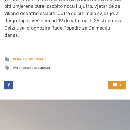
biti umjerena bure, osobito noću i ujutro, vjetar će za
vikend dodatno oslabiti. Jutra će biti malo svježije, a
danju toplo, većinom od 19 do vrlo toplih 25 stupnjeva
Celzijusa, prognozira Rade Popadić za Dalmaciju
danas.
Posted
NEKATEGORIZIRANO
in
Tagged
vremenska prognoza
with
0