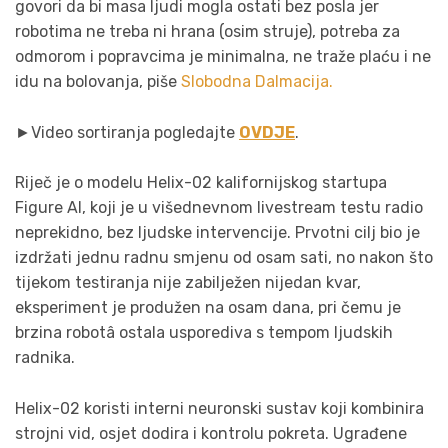
govori da bi masa ljudi mogla ostati bez posla jer
robotima ne treba ni hrana (osim struje), potreba za
odmorom i popravcima je minimalna, ne traže plaću i ne
idu na bolovanja, piše
Slobodna Dalmacija.
►Video sortiranja pogledajte
OVDJE
.
Riječ je o modelu Helix-02 kalifornijskog startupa
Figure AI, koji je u višednevnom livestream testu radio
neprekidno, bez ljudske intervencije. Prvotni cilj bio je
izdržati jednu radnu smjenu od osam sati, no nakon što
tijekom testiranja nije zabilježen nijedan kvar,
eksperiment je produžen na osam dana, pri čemu je
brzina robotâ ostala usporediva s tempom ljudskih
radnika.
Helix-02 koristi interni neuronski sustav koji kombinira
strojni vid, osjet dodira i kontrolu pokreta. Ugrađene