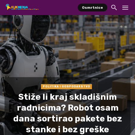
Osmrtnice
POLITIKA I GOSPODARSTVO
Stiže li kraj skladišnim
radnicima? Robot osam
dana sortirao pakete bez
stanke i bez greške