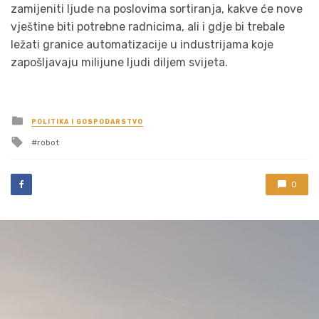
zamijeniti ljude na poslovima sortiranja, kakve će nove
vještine biti potrebne radnicima, ali i gdje bi trebale
ležati granice automatizacije u industrijama koje
zapošljavaju milijune ljudi diljem svijeta.
Posted
POLITIKA I GOSPODARSTVO
in
Tagged
robot
with
0