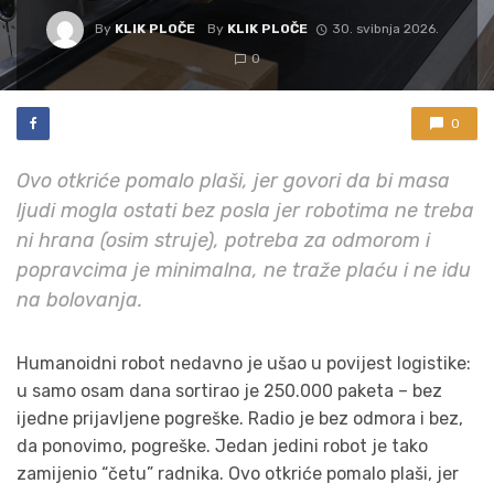
By
KLIK PLOČE
By
KLIK PLOČE
30. svibnja 2026.
0
0
Ovo otkriće pomalo plaši, jer govori da bi masa
ljudi mogla ostati bez posla jer robotima ne treba
ni hrana (osim struje), potreba za odmorom i
popravcima je minimalna, ne traže plaću i ne idu
na bolovanja.
Humanoidni robot nedavno je ušao u povijest logistike:
u samo osam dana sortirao je 250.000 paketa – bez
ijedne prijavljene pogreške. Radio je bez odmora i bez,
da ponovimo, pogreške. Jedan jedini robot je tako
zamijenio “četu” radnika. Ovo otkriće pomalo plaši, jer