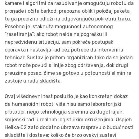
kamere i algoritmi za rasuđivanje omogućuju robotu da
pronađe i očita barkod, prepozna oblik i položaj paketa
te ga precizno odloži na odgovarajuću pokretnu traku.
Posebno je istaknuta mogućnost autonomnog
“resetiranja”: ako robot naiđe na pogrešku ili
nepredviđenu situaciju, sam pokreće postupak
oporavka i nastavlja rad bez potrebe da intervenira
tehničar. Sustav je pritom organiziran tako da se jedan
robot može povući s linije zbog održavanja, dok drugi
preuzima posao, čime se gotovo u potpunosti eliminira
zastoje u radu skladišta.
Ovaj višednevni test poslužio je kao konkretan dokaz
da humanoidni roboti više nisu samo laboratorijski
prototipi, nego tehnologija spremna za dugotrajan,
smjenski rad u realnim logističkim okruženjima. Uspjeh
Helixa‑02 zato dodatno ubrzava raspravu o budućnosti
skladišta i dostave: koliko će brzo ovakvi sustavi