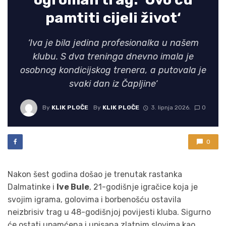
pamtiti cijeli život‘
‘Iva je bila jedina profesionalka u našem
klubu. S dva treninga dnevno imala je
osobnog kondicijskog trenera, a putovala je
svaki dan iz Čapljine‘
By
KLIK PLOČE
By
KLIK PLOČE
3. lipnja 2026.
0
0
Nakon šest godina došao je trenutak rastanka
Dalmatinke i
Ive Bule
, 21-godišnje igračice koja je
svojim igrama, golovima i borbenošću ostavila
neizbrisiv trag u 48-godišnjoj povijesti kluba. Sigurno
će ostati upamćena i upisana zlatnim slovima kao