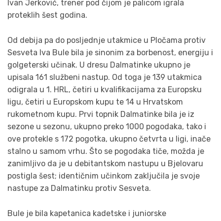
Ivan Jerković, trener pod čijom je palicom igrala
proteklih šest godina.
Od debija pa do posljednje utakmice u Pločama protiv
Sesveta Iva Bule bila je sinonim za borbenost, energiju i
golgeterski učinak. U dresu Dalmatinke ukupno je
upisala 161 službeni nastup. Od toga je 139 utakmica
odigrala u 1. HRL, četiri u kvalifikacijama za Europsku
ligu, četiri u Europskom kupu te 14 u Hrvatskom
rukometnom kupu. Prvi topnik Dalmatinke bila je iz
sezone u sezonu, ukupno preko 1000 pogodaka, tako i
ove protekle s 172 pogotka, ukupno četvrta u ligi, inače
stalno u samom vrhu. Što se pogodaka tiče, možda je
zanimljivo da je u debitantskom nastupu u Bjelovaru
postigla šest; identičnim učinkom zaključila je svoje
nastupe za Dalmatinku protiv Sesveta.
Bule je bila kapetanica kadetske i juniorske