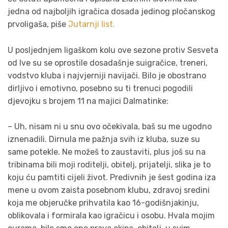
jedna od najboljih igračica dosada jedinog pločanskog
prvoligaša, piše
Jutarnji list.
U posljednjem ligaškom kolu ove sezone protiv Sesveta
od Ive su se oprostile dosadašnje suigračice, treneri,
vodstvo kluba i najvjerniji navijači. Bilo je obostrano
dirljivo i emotivno, posebno su ti trenuci pogodili
djevojku s brojem 11 na majici Dalmatinke:
– Uh, nisam ni u snu ovo očekivala, baš su me ugodno
iznenadili. Dirnula me pažnja svih iz kluba, suze su
same potekle. Ne možeš to zaustaviti, plus još su na
tribinama bili moji roditelji, obitelj, prijatelji, slika je to
koju ću pamtiti cijeli život. Predivnih je šest godina iza
mene u ovom zaista posebnom klubu, zdravoj sredini
koja me objeručke prihvatila kao 16-godišnjakinju,
oblikovala i formirala kao igračicu i osobu. Hvala mojim