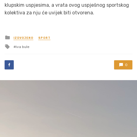
klupskim uspjesima, a vrata ovog uspješnog sportskog
kolektiva za nju će uvijek biti otvorena.
Posted
IZDVOJENO
SPORT
in
Tagged
iva bule
with
0