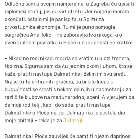
Odlučna sam u svojim namjerama, u Zagrebu ću upisati
diplomski studij, još ću vidjeti što. Jer najprije moram
okončati, ostalo mi je par ispita, u Splitu za
prvostupnika ekonomije. Tu mi je puno pomogla
suigračica Ana Tolić – ne zaboravlja Iva nikoga, a o
eventualnom povratku u Ploče u budućnosti će kratko:
– Nikad ne reci nikad, možda se vratim u ulozi trenera,
tko zna. Sigurna sam da ću jednim okom i uhom, što se
kaže, pratiti nastupe Dalmatinke i želim im svu sreću.
Niz je tu talentiranih igračica, pa bi bilo lijepo u
budućnosti se sresti s nekom od njih u nadmetanju za
različite klubove na međunarodnoj sceni. A vjerujem da
će moji roditelji, kao i do sada, pratiti nastupe
Dalmatinke u Pločama, jer Dalmatinka je postala dio
moje obitelji – rekla je za
Jutarnji
.
Dalmatinka i Ploče zauvijek će pamtiti njezin doprinos