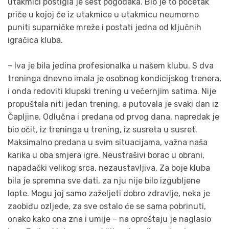
utakmici postigla je šest pogodaka. Bio je to početak
priče u kojoj će iz utakmice u utakmicu neumorno
puniti suparničke mreže i postati jedna od ključnih
igračica kluba.
– Iva je bila jedina profesionalka u našem klubu. S dva
treninga dnevno imala je osobnog kondicijskog trenera,
i onda redoviti klupski trening u večernjim satima. Nije
propuštala niti jedan trening, a putovala je svaki dan iz
Čapljine. Odlučna i predana od prvog dana, napredak je
bio očit, iz treninga u trening, iz susreta u susret.
Maksimalno predana u svim situacijama, važna naša
karika u oba smjera igre. Neustrašivi borac u obrani,
napadački velikog srca, nezaustavljiva. Za boje kluba
bila je spremna sve dati, za nju nije bilo izgubljene
lopte. Mogu joj samo zaželjeti dobro zdravlje, neka je
zaobiđu ozljede, za sve ostalo će se sama pobrinuti,
onako kako ona zna i umije – na oproštaju je naglasio