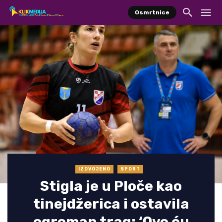
Osmrtnice
IZDVOJENO
SPORT
Stigla je u Ploče kao
tinejdžerica i ostavila
ogroman trag: ‘Ovo ću