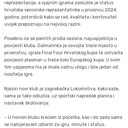
reprezentacije, a sjajnim igrama zaslužila je status
hrvatske seniorske reprezentativke u prosincu 2024.
godine, potvrdivši kako se rad, kvaliteta i kontinuitet
uvijek prepoznaju na najvišoj razini.
Posebno će se pamtiti prošla sezona, najuspješnija u
povijesti kluba. Dalmatinka je osvojila treće mjesto u
prvenstvu, igrala Final Four Hrvatskog kupa te ostvarila
povijesni plasman u treće kolo Europskog kupa. U svim
tim uspjesima Iva je imala važnu ulogu i bila jedan od
nositelja igre.
Njezin novi klub je zagrebačka Lokomotiva, kako kaže,
sama je tako odlučila, uz sportski napredak planira i
nastavak školovanja:
– U novom klubu krećem iz početka, kao i do sada sama
se namjeravam izboriti za igru, minute i status.