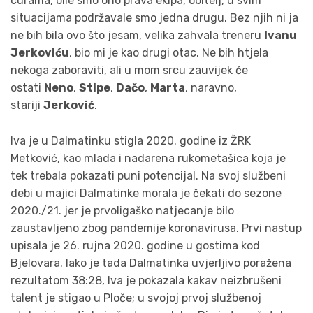
curama, bile smo ono prava ekipa, obitelj, u svim
situacijama podržavale smo jedna drugu. Bez njih ni ja
ne bih bila ovo što jesam, velika zahvala treneru
Ivanu
Jerkoviću
, bio mi je kao drugi otac. Ne bih htjela
nekoga zaboraviti, ali u mom srcu zauvijek će
ostati
Neno
,
Stipe
,
Dačo
,
Marta
, naravno,
stariji
Jerković
.
Iva je u Dalmatinku stigla 2020. godine iz ŽRK
Metković, kao mlada i nadarena rukometašica koja je
tek trebala pokazati puni potencijal. Na svoj službeni
debi u majici Dalmatinke morala je čekati do sezone
2020./21. jer je prvoligaško natjecanje bilo
zaustavljeno zbog pandemije koronavirusa. Prvi nastup
upisala je 26. rujna 2020. godine u gostima kod
Bjelovara. Iako je tada Dalmatinka uvjerljivo poražena
rezultatom 38:28, Iva je pokazala kakav neizbrušeni
talent je stigao u Ploče; u svojoj prvoj službenoj