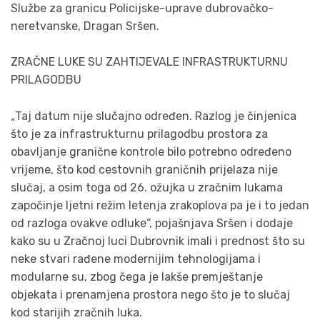
Službe za granicu Policijske-uprave dubrovačko-
neretvanske, Dragan Sršen.
ZRAČNE LUKE SU ZAHTIJEVALE INFRASTRUKTURNU
PRILAGODBU
„Taj datum nije slučajno određen. Razlog je činjenica
što je za infrastrukturnu prilagodbu prostora za
obavljanje granične kontrole bilo potrebno određeno
vrijeme, što kod cestovnih graničnih prijelaza nije
slučaj, a osim toga od 26. ožujka u zračnim lukama
započinje ljetni režim letenja zrakoplova pa je i to jedan
od razloga ovakve odluke“, pojašnjava Sršen i dodaje
kako su u Zračnoj luci Dubrovnik imali i prednost što su
neke stvari rađene modernijim tehnologijama i
modularne su, zbog čega je lakše premještanje
objekata i prenamjena prostora nego što je to slučaj
kod starijih zračnih luka.