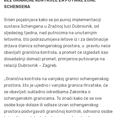
BEZ GRANIČNE KONTROLE ZA PUTNIKE ZONE
SCHENGENA
Sršen pojašnjava kako se po punoj implementaciji
sustava Schengena u Zračnoj luci Dubrovnik, od
sljedećeg tjedna, nad putnicima na unutarnjim
letovima, što podrazumijeva letove iz i za destinacije
država članica schengenskog prostora, u pravilu neće
obavljati granična kontrola, a promet će izgledati kao
dosadašnji domaći promet, primjerice putovanje na
relaciji Dubrovnik – Zagreb.
„Granična kontrola na vanjskoj granici schengenskog
prostora, što je ujedno i vanjska granica Hrvatske, će
se obavljati sukladno odredbama Zakonika o
schengenskim granicama. To znači kako će se sve
osobe koje dolaze ili odlaze izvan schengenskog
prostora podvrgavati graničnoj kontroli, odnosno osobe