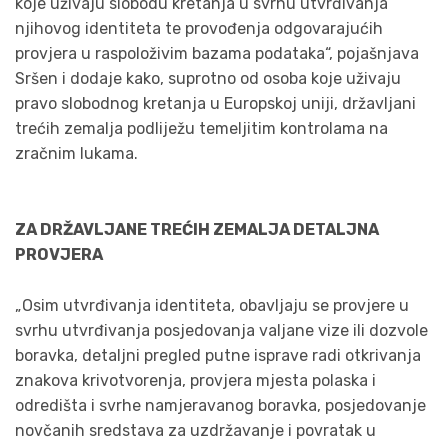
koje uživaju slobodu kretanja u svrhu utvrđivanja
njihovog identiteta te provođenja odgovarajućih
provjera u raspoloživim bazama podataka“, pojašnjava
Sršen i dodaje kako, suprotno od osoba koje uživaju
pravo slobodnog kretanja u Europskoj uniji, državljani
trećih zemalja podliježu temeljitim kontrolama na
zračnim lukama.
ZA DRŽAVLJANE TREĆIH ZEMALJA DETALJNA
PROVJERA
„Osim utvrđivanja identiteta, obavljaju se provjere u
svrhu utvrđivanja posjedovanja valjane vize ili dozvole
boravka, detaljni pregled putne isprave radi otkrivanja
znakova krivotvorenja, provjera mjesta polaska i
odredišta i svrhe namjeravanog boravka, posjedovanje
novčanih sredstava za uzdržavanje i povratak u