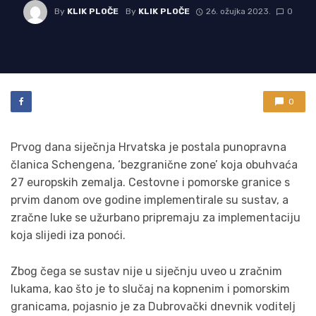
By
KLIK PLOČE
By
KLIK PLOČE
26. ožujka 2023.
0
0
Prvog dana siječnja Hrvatska je postala punopravna
članica Schengena, ‘bezgranične zone’ koja obuhvaća
27 europskih zemalja. Cestovne i pomorske granice s
prvim danom ove godine implementirale su sustav, a
zračne luke se užurbano pripremaju za implementaciju
koja slijedi iza ponoći.
Zbog čega se sustav nije u siječnju uveo u zračnim
lukama, kao što je to slučaj na kopnenim i pomorskim
granicama, pojasnio je za Dubrovački dnevnik voditelj