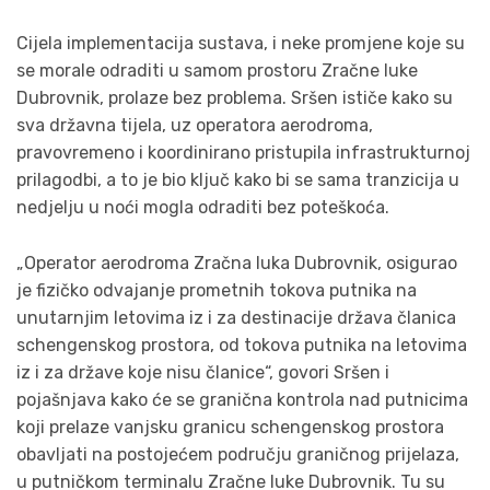
Cijela implementacija sustava, i neke promjene koje su
se morale odraditi u samom prostoru Zračne luke
Dubrovnik, prolaze bez problema. Sršen ističe kako su
sva državna tijela, uz operatora aerodroma,
pravovremeno i koordinirano pristupila infrastrukturnoj
prilagodbi, a to je bio ključ kako bi se sama tranzicija u
nedjelju u noći mogla odraditi bez poteškoća.
„Operator aerodroma Zračna luka Dubrovnik, osigurao
je fizičko odvajanje prometnih tokova putnika na
unutarnjim letovima iz i za destinacije država članica
schengenskog prostora, od tokova putnika na letovima
iz i za države koje nisu članice“, govori Sršen i
pojašnjava kako će se granična kontrola nad putnicima
koji prelaze vanjsku granicu schengenskog prostora
obavljati na postojećem području graničnog prijelaza,
u putničkom terminalu Zračne luke Dubrovnik. Tu su