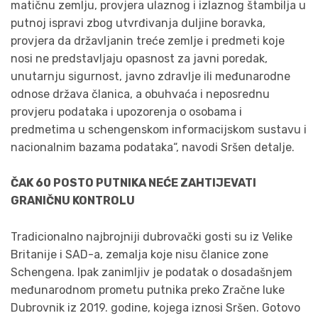
matičnu zemlju, provjera ulaznog i izlaznog štambilja u
putnoj ispravi zbog utvrđivanja duljine boravka,
provjera da državljanin treće zemlje i predmeti koje
nosi ne predstavljaju opasnost za javni poredak,
unutarnju sigurnost, javno zdravlje ili međunarodne
odnose država članica, a obuhvaća i neposrednu
provjeru podataka i upozorenja o osobama i
predmetima u schengenskom informacijskom sustavu i
nacionalnim bazama podataka“, navodi Sršen detalje.
ČAK 60 POSTO PUTNIKA NEĆE ZAHTIJEVATI
GRANIČNU KONTROLU
Tradicionalno najbrojniji dubrovački gosti su iz Velike
Britanije i SAD-a, zemalja koje nisu članice zone
Schengena. Ipak zanimljiv je podatak o dosadašnjem
međunarodnom prometu putnika preko Zračne luke
Dubrovnik iz 2019. godine, kojega iznosi Sršen. Gotovo