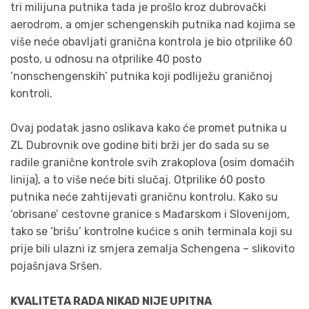
tri milijuna putnika tada je prošlo kroz dubrovački
aerodrom, a omjer schengenskih putnika nad kojima se
više neće obavljati granična kontrola je bio otprilike 60
posto, u odnosu na otprilike 40 posto
‘nonschengenskih’ putnika koji podliježu graničnoj
kontroli.
Ovaj podatak jasno oslikava kako će promet putnika u
ZL Dubrovnik ove godine biti brži jer do sada su se
radile granične kontrole svih zrakoplova (osim domaćih
linija), a to više neće biti slučaj. Otprilike 60 posto
putnika neće zahtijevati graničnu kontrolu. Kako su
‘obrisane’ cestovne granice s Mađarskom i Slovenijom,
tako se ‘brišu’ kontrolne kućice s onih terminala koji su
prije bili ulazni iz smjera zemalja Schengena – slikovito
pojašnjava Sršen.
KVALITETA RADA NIKAD NIJE UPITNA