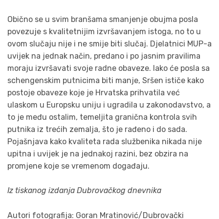
Obično se u svim branšama smanjenje obujma posla
povezuje s kvalitetnijim izvršavanjem istoga, no to u
ovom slučaju nije i ne smije biti slučaj. Djelatnici MUP-a
uvijek na jednak način, predano i po jasnim pravilima
moraju izvršavati svoje radne obaveze. Iako će posla sa
schengenskim putnicima biti manje, Sršen ističe kako
postoje obaveze koje je Hrvatska prihvatila već
ulaskom u Europsku uniju i ugradila u zakonodavstvo, a
to je među ostalim, temeljita granična kontrola svih
putnika iz trećih zemalja, što je rađeno i do sada.
Pojašnjava kako kvaliteta rada službenika nikada nije
upitna i uvijek je na jednakoj razini, bez obzira na
promjene koje se vremenom događaju.
Iz tiskanog izdanja Dubrovačkog dnevnika
Autori fotografija: Goran Mratinović/Dubrovački