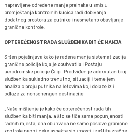
napravljene određene manje preinake u smislu
premještanja kontrolnih kućica radi dobivanja
dodatnog prostora za putnike i nesmetano obavljanje
granične kontrole.
OPTEREĆENOST RADA SLUŽBENIKA BIT ĆE MANJA
Sršen pojašnjava kako je rađena manja sistematizacija
granične policije koja je obuhvatila i Postaju
aerodromske policije Čilipi. Predviđen je adekvatan broj
službenika sukladno trenutnoj situaciji i temeljem
analiza o broju putnika na letovima koji dolaze iz i
odlaze za nonschengen destinacije.
„Naše mišljenje je kako će opterećenost rada tih
službenika biti manja, a što se tiče same popunjenosti
radnih mjesta, ona obuhvaća ne samo poslove granične
kontrole nego i neke aspekte sigurnosti i zaštite zračne