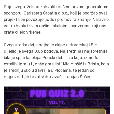
Prije svega, želimo zahvaliti našem novom generalnom
sponzoru, Carlsberg Croatia d.o.o., koji je podržao ovaj
projekt koji povezuje ljude i promovira znanje. Naravno,
veliko hvala i svim našim lokalnim sponzorima koji nas
prate cijelo vrijeme.
Ovog utorka dvije najbolje ekipe u Hrvatskoj i BiH
dijelilo je svega 0,06 bodova. Najsretnija i najspretnija
bila je splitska ekipa Poneki debili, za koju, između
ostalih, igraju i „naše gore list” Mia Miošić iz Brista, koja
je srednju školu završila u Pločama, te jedan od
najpoznatijih hrvatskih kvizaša Lucijan Šošić.