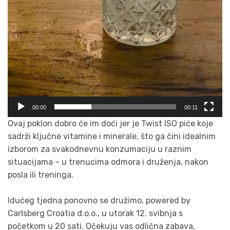
00:00
00:11
Ovaj poklon dobro će im doći jer je Twist ISO piće koje
sadrži ključne vitamine i minerale, što ga čini idealnim
izborom za svakodnevnu konzumaciju u raznim
situacijama – u trenucima odmora i druženja, nakon
posla ili treninga.
Idućeg tjedna ponovno se družimo, powered by
Carlsberg Croatia d.o.o., u utorak 12. svibnja s
početkom u 20 sati. Očekuju vas odlična zabava,