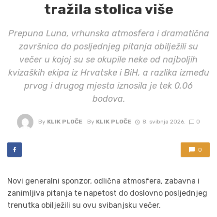
tražila stolica više
Prepuna Luna, vrhunska atmosfera i dramatična
završnica do posljednjeg pitanja obilježili su
večer u kojoj su se okupile neke od najboljih
kvizaških ekipa iz Hrvatske i BiH, a razlika između
prvog i drugog mjesta iznosila je tek 0,06
bodova.
By
KLIK PLOČE
By
KLIK PLOČE
8. svibnja 2026.
0
0
Novi generalni sponzor, odlična atmosfera, zabavna i
zanimljiva pitanja te napetost do doslovno posljednjeg
trenutka obilježili su ovu svibanjsku večer.