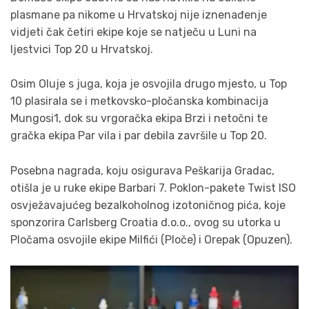
plasmane pa nikome u Hrvatskoj nije iznenađenje
vidjeti čak četiri ekipe koje se natječu u Luni na
ljestvici Top 20 u Hrvatskoj.
Osim Oluje s juga, koja je osvojila drugo mjesto, u Top
10 plasirala se i metkovsko-pločanska kombinacija
Mungosi1, dok su vrgoračka ekipa Brzi i netočni te
gračka ekipa Par vila i par debila završile u Top 20.
Posebna nagrada, koju osigurava Peškarija Gradac,
otišla je u ruke ekipe Barbari 7. Poklon-pakete Twist ISO
osvježavajućeg bezalkoholnog izotoničnog pića, koje
sponzorira Carlsberg Croatia d.o.o., ovog su utorka u
Pločama osvojile ekipe Milfići (Ploče) i Orepak (Opuzen).
Reproduktor
videozapisa