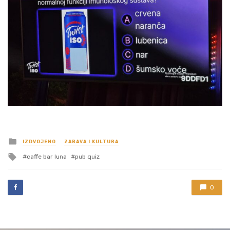
Posted
IZDVOJENO
ZABAVA I KULTURA
in
Tagged
caffe bar luna
pub quiz
with
0