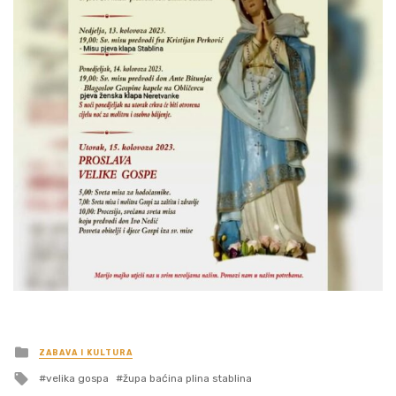
Posted
ZABAVA I KULTURA
in
Tagged
velika gospa
župa baćina plina stablina
with