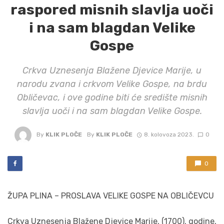
raspored misnih slavlja uoči
i na sam blagdan Velike
Gospe
Crkva Uznesenja Blažene Djevice Marije, u
narodu zvana i crkvom Velike Gospe, na brdu
Obličevac, i ove godine biti će središte misnih
slavlja uoči i na sam blagdan Velike Gospe.
By
KLIK PLOČE
By
KLIK PLOČE
8. kolovoza 2023.
0
0
ŽUPA PLINA – PROSLAVA VELIKE GOSPE NA OBLIČEVCU
Crkva Uznesenja Blažene Djevice Marije, (1700). godine,