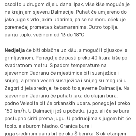
osobito u drugom dijelu dana. Ipak, više kiše moguće je
na krajnjem sjeveru Dalmacije. Puhat će umjereno do
jako jugo s vrlo jakim udarima, pa se na moru očekuje
poremećaj prometa s katamaranima. Jutro toplije,
danju toplo, većinom od 13 do 18°C.
Nedjelja
će biti oblačna uz kišu, a mogući i pljuskovi s
grmljavinom. Ponegdje će pasti preko 40 litara kiše po
kvadratnom metru. S padom temperature na
sjevernom Jadranu će mjestimice biti susnježice i
snijeg, a prema večeri susnježica i snijeg su mogući u
Zagori dijela srednje, te osobito sjeverne Dalmacije. Na
sjevernom Jadranu će puhati jaka do olujan bura,
podno Velebita bit će orkanskih udara, ponegdje i preko
150 km/h. U Dalmaciji još u početku jugo, ali će se bura
postupno širiti prema jugu. U područjima s jugom bit će
toplo, a s burom hladno. Granica bure i
juga
sredinom
dana bit će oko Šibenika. S okretanjem