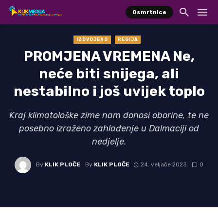
Osmrtnice
IZDVOJENO
REGIJA
PROMJENA VREMENA Ne,
neće biti snijega, ali
nestabilno i još uvijek toplo
Kraj klimatološke zime nam donosi oborine, te ne
posebno izraženo zahlađenje u Dalmaciji od
nedjelje.
By
KLIK PLOČE
By
KLIK PLOČE
24. veljače 2023.
0