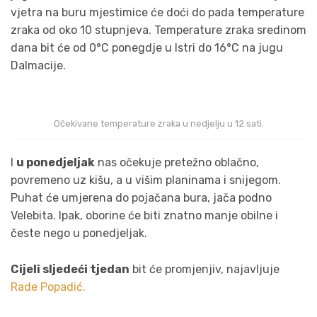
vjetra na buru mjestimice će doći do pada temperature
zraka od oko 10 stupnjeva.
Temperature
zraka sredinom
dana bit će od 0°C ponegdje u Istri do 16°C na jugu
Dalmacije.
Očekivane temperature zraka u nedjelju u 12 sati.
I
u ponedjeljak
nas očekuje pretežno oblačno,
povremeno uz kišu, a u višim
planinama
i snijegom.
Puhat će umjerena do pojačana bura, jača podno
Velebita. Ipak, oborine će biti znatno manje obilne i
česte nego u ponedjeljak.
Cijeli sljedeći tjedan
bit će promjenjiv, najavljuje
Rade Popadić.