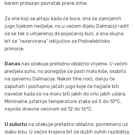
barem prolazan povratak prave zime.
Za one koji se pitaju kada će bura, ona će zamijeniti
jugo tijekom nedjelje, no u većem dijelu Dalmaciji radit
će se tek o umjerenoj do pojačanoj buri, a ona olujna
bit će “rezervirana” isključivo za Podvelebitsko
primorje.
Danas
nas očekuje pretežno oblačno vrijeme. U većini
predjela suho, no ponegdje će pasti malo kiše, osobito
na sjevernu Dalmacije. Nakon tihe noći, danju će
zapuhati i postupno jačati jugo koje će najjače biti
navečer kada će na moru biti jakih do vrlo jakih udara.
Minimalne jutarnje temperature zraka od 0 do 10°C,
najviše dnevne većinom od 12 do 16°C.
U subotu
na očekuje pretežno oblačno, povremeno uz
slabu kišu. U većini krajeva bit će dužih suhih razdoblja,