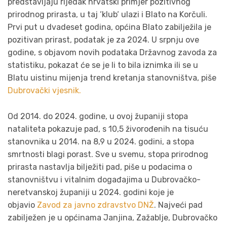
predstavljaju rijedak hrvatski primjer pozitivnog
prirodnog prirasta, u taj ‘klub‘ ulazi i Blato na Korčuli.
Prvi put u dvadeset godina, općina Blato zabilježila je
pozitivan prirast, podatak je za 2024. U srpnju ove
godine, s objavom novih podataka Državnog zavoda za
statistiku, pokazat će se je li to bila iznimka ili se u
Blatu uistinu mijenja trend kretanja stanovništva, piše
Dubrovački vjesnik.
Od 2014. do 2024. godine, u ovoj županiji stopa
nataliteta pokazuje pad, s 10,5 živorođenih na tisuću
stanovnika u 2014. na 8,9 u 2024. godini, a stopa
smrtnosti blagi porast. Sve u svemu, stopa prirodnog
prirasta nastavlja bilježiti pad, piše u podacima o
stanovništvu i vitalnim događajima u Dubrovačko-
neretvanskoj županiji u 2024. godini koje je
objavio
Zavod za javno zdravstvo DNŽ
. Najveći pad
zabilježen je u općinama Janjina, Zažablje, Dubrovačko