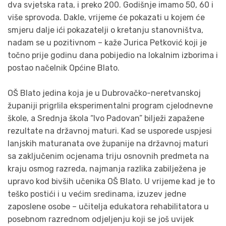
dva svjetska rata, i preko 200. Godišnje imamo 50, 60 i
više sprovoda. Dakle, vrijeme će pokazati u kojem će
smjeru dalje ići pokazatelji o kretanju stanovništva,
nadam se u pozitivnom – kaže Jurica Petković koji je
točno prije godinu dana pobijedio na lokalnim izborima i
postao načelnik Općine Blato.
OŠ Blato jedina koja je u Dubrovačko-neretvanskoj
županiji prigrlila eksperimentalni program cjelodnevne
škole, a Srednja škola “Ivo Padovan” bilježi zapažene
rezultate na državnoj maturi. Kad se usporede uspjesi
lanjskih maturanata ove županije na državnoj maturi
sa zaključenim ocjenama triju osnovnih predmeta na
kraju osmog razreda, najmanja razlika zabilježena je
upravo kod bivših učenika OŠ Blato. U vrijeme kad je to
teško postići i u većim sredinama, izuzev jedne
zaposlene osobe – učitelja edukatora rehabilitatora u
posebnom razrednom odjeljenju koji se još uvijek