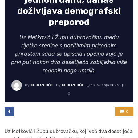
doživljava demografski
preporod
Uz Metković i Župu dubrovačku, među
rijetke sredine s pozitivnim prirodnim
prirastom sada se upisala i općina koja je
prvi put nakon dva desetljeća zabilježila više
rođenih nego umrlih.
By
KLIK PLOČE
By
KLIK PLOČE
19. svibnja 2026.
0
0
Uz Metković i Župu dubrovačku, koji već dva desetljeća