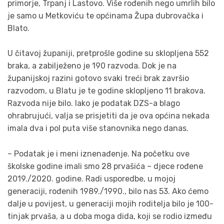
primorje, Trpanj i Lastovo. Više rođenih nego umrlih bilo
je samo u Metkoviću te općinama Župa dubrovačka i
Blato.
U čitavoj županiji, pretprošle godine su sklopljena 552
braka, a zabilježeno je 190 razvoda. Dok je na
županijskoj razini gotovo svaki treći brak završio
razvodom, u Blatu je te godine sklopljeno 11 brakova.
Razvoda nije bilo. Iako je podatak DZS-a blago
ohrabrujući, valja se prisjetiti da je ova općina nekada
imala dva i pol puta više stanovnika nego danas.
– Podatak je i meni iznenađenje. Na početku ove
školske godine imali smo 28 prvašića – djece rođene
2019./2020. godine. Radi usporedbe, u mojoj
generaciji, rođenih 1989./1990., bilo nas 53. Ako ćemo
dalje u povijest, u generaciji mojih roditelja bilo je 100-
tinjak prvaša, a u doba moga dida, koji se rodio između