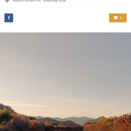
blato na korčuli
demografija
with
0