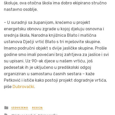
školuje, ova otočna škola ima dobro ekipirano stručno
nastavno osoblje.
– U suradnji sa županijom, krećemo u projekt
energetsku obnovu zgrade u kojoj djeluju osnovna i
srednja škola, Narodna knjižnica Blato i matična
ustanova Dječji vrtić Blato s tri mješovite skupine.
Imamo područni objekt s dvije jasličke skupine. Prošle
godine smo imali povećani broj zahtjeva za jaslice i svi
su upisani. Uz 90-ak djece u našem vrtiću, još
pedesetak ih je uključeno u predškolski odgoj
organiziran u samostanu časnih sestara – kaže
Petković i ističe kako postoji projekt dogradnje vrtića,
piše
Dubrovački
.
Posted
IZDVOJENO
REGIJA
in
Tagged