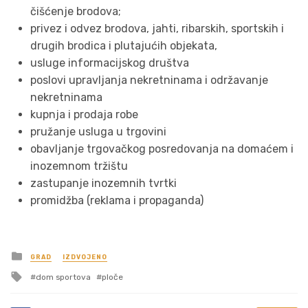
čišćenje brodova;
privez i odvez brodova, jahti, ribarskih, sportskih i
drugih brodica i plutajućih objekata,
usluge informacijskog društva
poslovi upravljanja nekretninama i održavanje
nekretninama
kupnja i prodaja robe
pružanje usluga u trgovini
obavljanje trgovačkog posredovanja na domaćem i
inozemnom tržištu
zastupanje inozemnih tvrtki
promidžba (reklama i propaganda)
Posted
GRAD
IZDVOJENO
in
Tagged
dom sportova
ploče
with