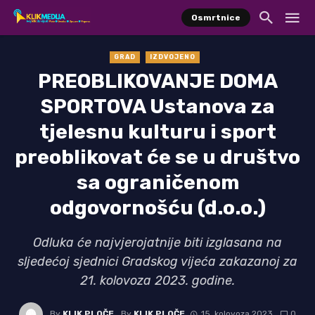
Osmrtnice
GRAD
IZDVOJENO
PREOBLIKOVANJE DOMA
SPORTOVA Ustanova za
tjelesnu kulturu i sport
preoblikovat će se u društvo
sa ograničenom
odgovornošću (d.o.o.)
Odluka će najvjerojatnije biti izglasana na
sljedećoj sjednici Gradskog vijeća zakazanoj za
21. kolovoza 2023. godine.
By
KLIK PLOČE
By
KLIK PLOČE
15. kolovoza 2023.
0