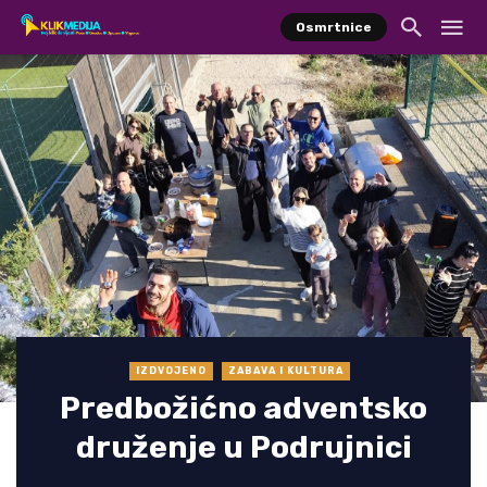
Osmrtnice
IZDVOJENO
ZABAVA I KULTURA
Predbožićno adventsko
druženje u Podrujnici