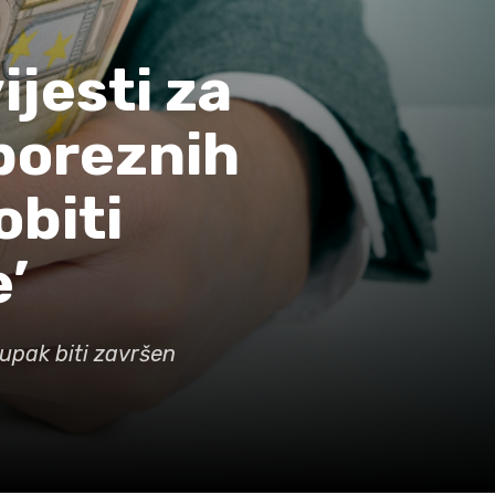
jesti za
poreznih
biti
’
tupak biti završen