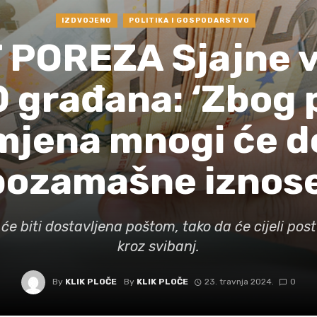
IZDVOJENO
POLITIKA I GOSPODARSTVO
POREZA Sjajne vi
 građana: ‘Zbog 
mjena mnogi će do
pozamašne iznose
će biti dostavljena poštom, tako da će cijeli pos
kroz svibanj.
By
KLIK PLOČE
By
KLIK PLOČE
23. travnja 2024.
0