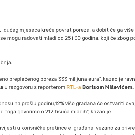
e. Idućeg mjeseca kreće povrat poreza, a dobit će ga viš
se mogu radovati mlađi od 25 i 30 godina, koji će zbog p
bnja.
eno preplaćenog poreza 333 milijuna eura“, kazao je rav
ša
u razgovoru s reporterom
RTL-a
Borisom Miševićem.
odnosu na prošlu godinu,12% više građana će ostvariti ovaj
d toga govorimo o 212 tisuća mladih“, kazao je.
vijesti u korisničke pretince e-građana, vezano za priv