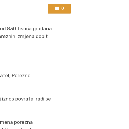
0
e od 830 tisuća građana.
oreznih izmjena dobit
natelj Porezne
 iznos povrata, radi se
remena porezna