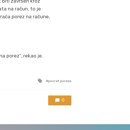
 biti završen kroz
ata na račun, to je
 vraća porez na račune,
na porez“, rekao je.
Tagged
povrat poreza
with
0