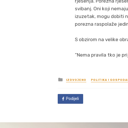
rješenja. Porezna rješe
svibanj. Oni koji nemaj
izuzetak, mogu dobiti no
porezna raspolaže jedi
S obzirom na velike obr
“Nema pravila tko je pri
Posted
IZDVOJENO
POLITIKA I GOSPOD
in
Podijeli