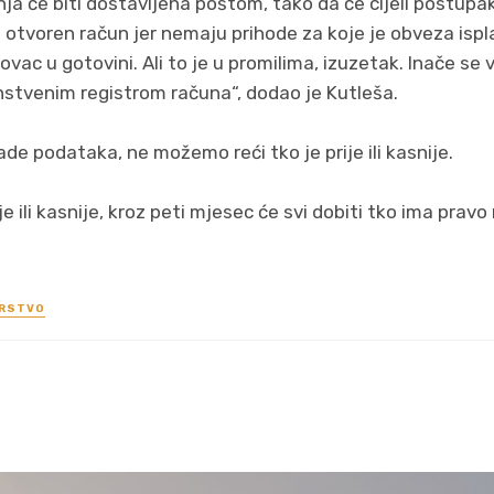
nja će biti dostavljena poštom, tako da će cijeli postupak
u otvoren račun jer nemaju prihode za koje je obveza ispl
vac u gotovini. Ali to je u promilima, izuzetak. Inače se
nstvenim registrom računa“, dodao je Kutleša.
ade podataka, ne možemo reći tko je prije ili kasnije.
je ili kasnije, kroz peti mjesec će svi dobiti tko ima pravo 
ARSTVO