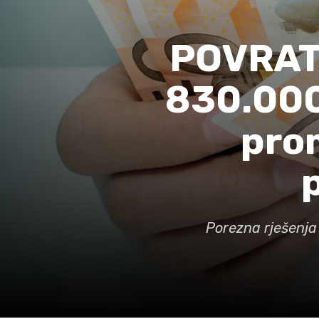
POVRAT 
830.000
pro
Porezna rješenja 