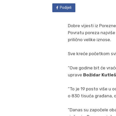
Podijeli
Dobre vijesti iz Porezn
Povratu poreza najviše 
prilično velike iznose.
Sve kreće početkom svi
“Ove godine bit će vrać
uprave
Božidar Kutle
“To je 19 posto više u 
o 830 tisuća građana, o
“Danas su započele oba