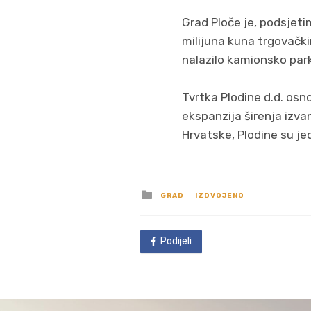
Grad Ploče je, podsjeti
milijuna kuna trgovačkim
nalazilo kamionsko park
Tvrtka Plodine d.d. osno
ekspanzija širenja izva
Hrvatske, Plodine su je
Posted
GRAD
IZDVOJENO
in
Podijeli