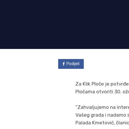
Podijeli
Za Klik Ploče je potvrđ
Pločama otvoriti 30. ož
“Zahvaljujemo na intere
Vašeg grada i nadamo s
Palada Kmetović, članica