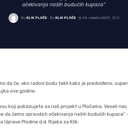
očekivanja naših budućih kupaca"
By
KLIK PLOČE
By
KLIK PLOČE
24. veljače 2023.
0
eno da će, ako radovi budu tekli kako je predviđeno, supe
ujka ove godine.
su koji pokazujete za naš projekt u Pločama. Veseli nas
e da ćemo opravdati očekivanja naših budućih kupaca” – i
 Uprave Plodine d.d. Rijeka za Klik.