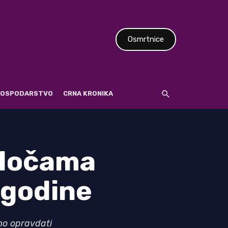
Osmrtnice
 GOSPODARSTVO
CRNA KRONIKA
Pločama
 godine
mo opravdati