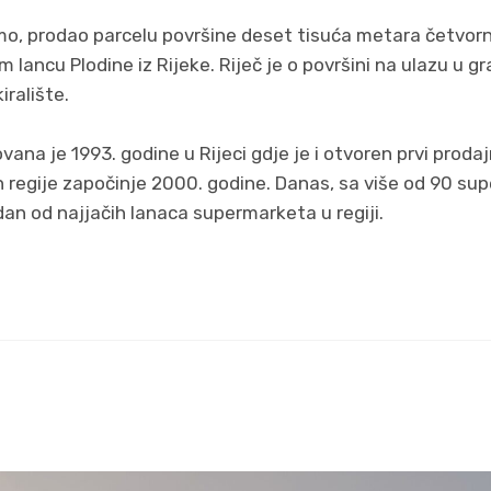
mo, prodao parcelu površine deset tisuća metara četvorn
 lancu Plodine iz Rijeke. Riječ je o površini na ulazu u g
iralište.
vana je 1993. godine u Rijeci gdje je i otvoren prvi prodaj
n regije započinje 2000. godine. Danas, sa više od 90 su
dan od najjačih lanaca supermarketa u regiji.