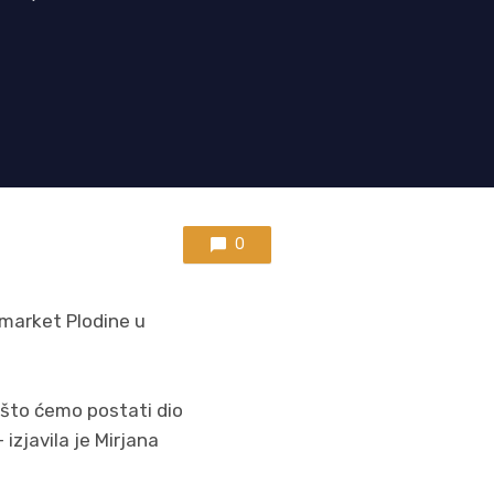
0
rmarket Plodine u
 što ćemo postati dio
zjavila je Mirjana