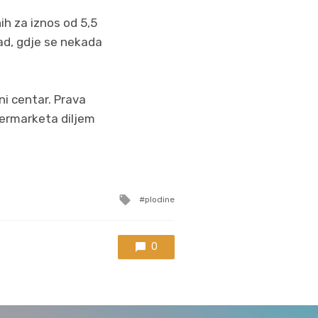
ih za iznos od 5,5
rad, gdje se nekada
ni centar. Prava
permarketa diljem
Tagged
plodine
with
0