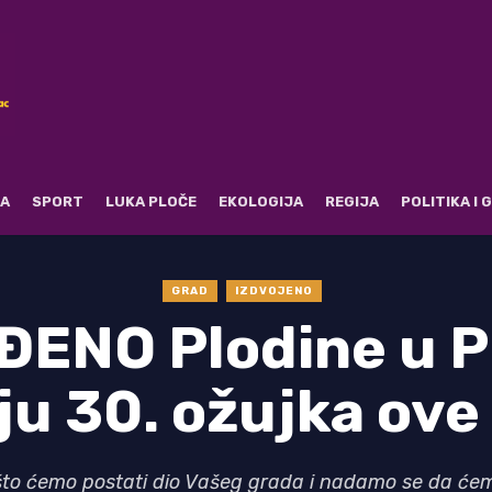
RA
SPORT
LUKA PLOČE
EKOLOGIJA
REGIJA
POLITIKA I
GRAD
IZDVOJENO
ENO Plodine u 
ju 30. ožujka ove
 što ćemo postati dio Vašeg grada i nadamo se da će