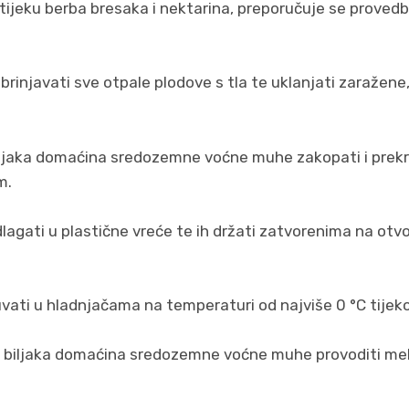
 tijeku berba bresaka i nektarina, preporučuje se provedb
 zbrinjavati sve otpale plodove s tla te uklanjati zaražene,
biljaka domaćina sredozemne voćne muhe zakopati i prekri
m.
dlagati u plastične vreće te ih držati zatvorenima na ot
čuvati u hladnjačama na temperaturi od najviše 0 °C tije
a biljaka domaćina sredozemne voćne muhe provoditi me