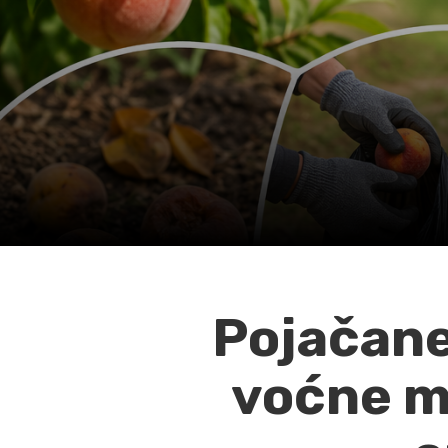
Pojačane
voćne mu