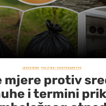
IZDVOJENO
POLITIKA I GOSPODARSTVO
 mjere protiv s
he i termini pri