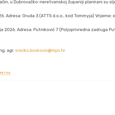
in, u Dubrovačko-neretvanskoj županiji planirani su slje
26. Adresa: Gruda 3 (ATTS d.o.o., kod Tommyja) Vrijeme: o
ja 2026. Adresa: Putniković 7 (Poljoprivredna zadruga Put
ng. agr.
srecko.boskovic@mps.hr
ARSTVO