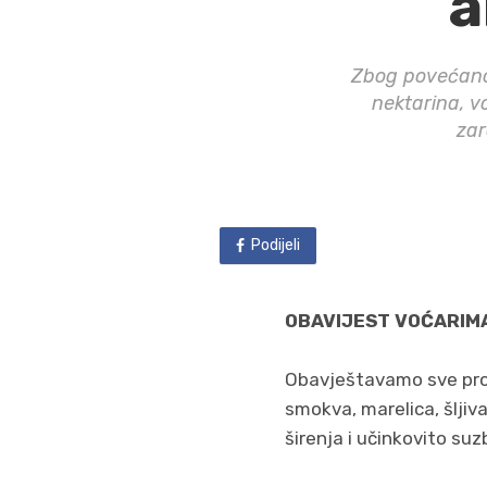
a
Zbog povećano
nektarina, v
zar
Podijeli
OBAVIJEST VOĆARIM
Obavještavamo sve pro
smokva, marelica, šljiv
širenja i učinkovito suz