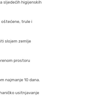
a sljedećih higijenskih
 oštećene, trule i
ti slojem zemlje
vorenom prostoru
kom najmanje 10 dana.
haničko usitnjavanje