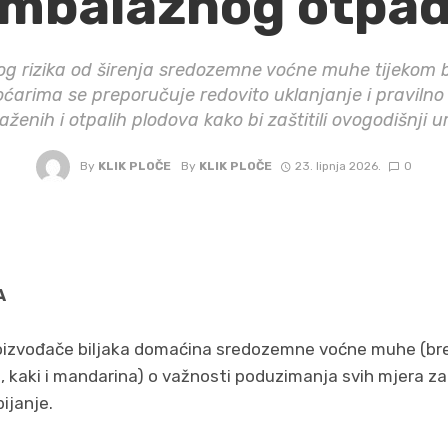
mbalažnog otpa
g rizika od širenja sredozemne voćne muhe tijekom b
oćarima se preporučuje redovito uklanjanje i pravilno
aženih i otpalih plodova kako bi zaštitili ovogodišnji u
By
KLIK PLOČE
By
KLIK PLOČE
23. lipnja 2026.
0
A
izvođače biljaka domaćina sredozemne voćne muhe (bre
a, kaki i mandarina) o važnosti poduzimanja svih mjera z
bijanje.