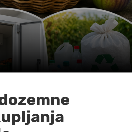
redozemne
kupljanja