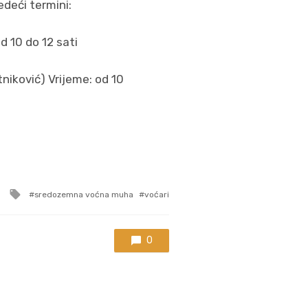
deći termini:
d 10 do 12 sati
niković) Vrijeme: od 10
Tagged
sredozemna voćna muha
voćari
with
0