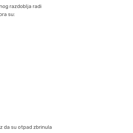
nog razdoblja radi
ora su:
az da su otpad zbrinula