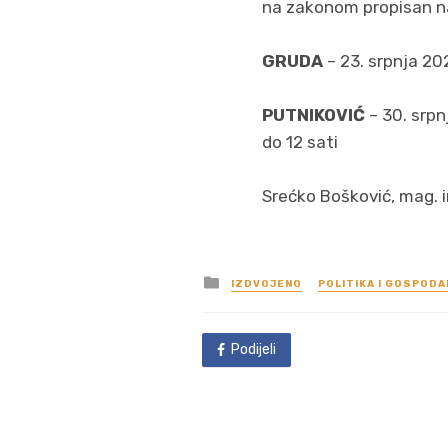
na zakonom propisan nač
GRUDA
– 23. srpnja 20
PUTNIKOVIĆ
– 30. srpn
do 12 sati
Srećko Bošković, mag. i
Posted
IZDVOJENO
POLITIKA I GOSPOD
in
Podijeli