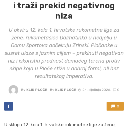
i traži prekid negativnog
niza
U okviru 12. kola 1. hrvatske rukometne lige za
žene, rukometašice Dalmatinka u nedjelju u
Domu športova dočekuju Zrinski. Pločanke u
susret ulaze s jasnim ciljem – prekinuti negativan
niz i iskoristiti prednost domaćeg terena protiv
ekipe koja u Ploče stiže u dobroj formi, ali bez
rezultatskog imperativa.
By
KLIK PLOČE
By
KLIK PLOČE
24. siječnja 2026.
0
0
U sklopu 12. kola 1. hrvatske rukometne lige za žene,