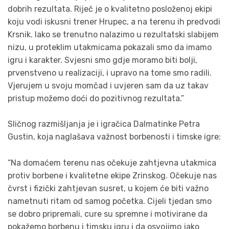
dobrih rezultata. Riječ je o kvalitetno posloženoj ekipi
koju vodi iskusni trener Hrupec, a na terenu ih predvodi
Krsnik. Iako se trenutno nalazimo u rezultatski slabijem
nizu, u proteklim utakmicama pokazali smo da imamo
igru i karakter. Svjesni smo gdje moramo biti bolji,
prvenstveno u realizaciji, i upravo na tome smo radili.
Vjerujem u svoju momčad i uvjeren sam da uz takav
pristup možemo doći do pozitivnog rezultata.”
Sličnog razmišljanja je i igračica Dalmatinke Petra
Gustin, koja naglašava važnost borbenosti i timske igre:
“Na domaćem terenu nas očekuje zahtjevna utakmica
protiv borbene i kvalitetne ekipe Zrinskog. Očekuje nas
čvrst i fizički zahtjevan susret, u kojem će biti važno
nametnuti ritam od samog početka. Cijeli tjedan smo
se dobro pripremali, cure su spremne i motivirane da
pokažemo borbenu i timsku igru i da osvojimo jako