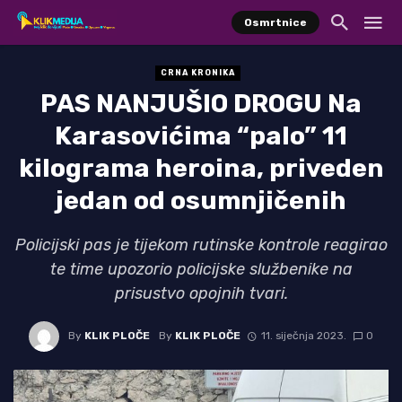
Osmrtnice
CRNA KRONIKA
PAS NANJUŠIO DROGU Na
Karasovićima “palo” 11
kilograma heroina, priveden
jedan od osumnjičenih
Policijski pas je tijekom rutinske kontrole reagirao
te time upozorio policijske službenike na
prisustvo opojnih tvari.
By
KLIK PLOČE
By
KLIK PLOČE
11. siječnja 2023.
0