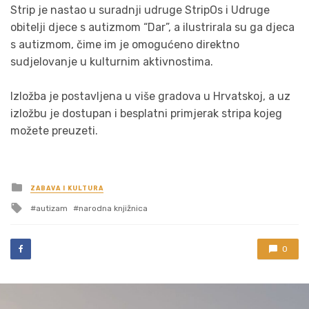
Strip je nastao u suradnji udruge StripOs i Udruge
obitelji djece s autizmom “Dar”, a ilustrirala su ga djeca
s autizmom, čime im je omogućeno direktno
sudjelovanje u kulturnim aktivnostima.
Izložba je postavljena u više gradova u Hrvatskoj, a uz
izložbu je dostupan i besplatni primjerak stripa kojeg
možete preuzeti.
Posted
ZABAVA I KULTURA
in
Tagged
autizam
narodna knjižnica
with
0