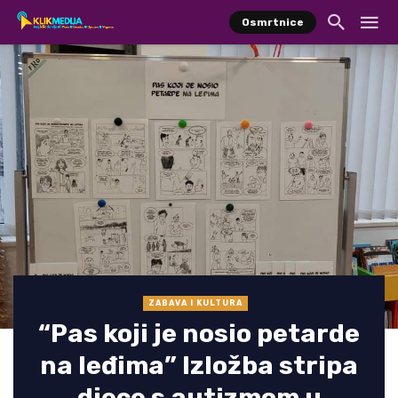
Osmrtnice
ZABAVA I KULTURA
“Pas koji je nosio petarde
na leđima” Izložba stripa
djece s autizmom u