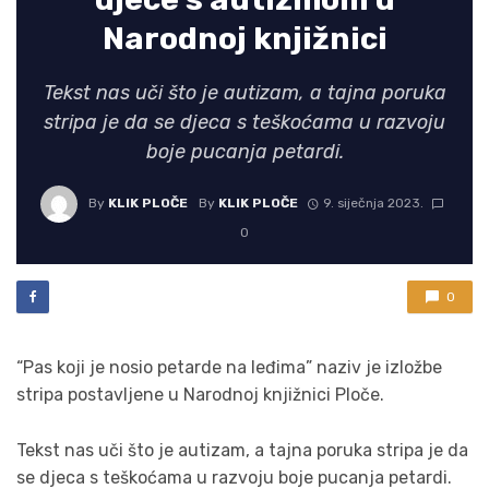
Narodnoj knjižnici
Tekst nas uči što je autizam, a tajna poruka
stripa je da se djeca s teškoćama u razvoju
boje pucanja petardi.
By
KLIK PLOČE
By
KLIK PLOČE
9. siječnja 2023.
0
0
“Pas koji je nosio petarde na leđima” naziv je izložbe
stripa postavljene u Narodnoj knjižnici Ploče.
Tekst nas uči što je autizam, a tajna poruka stripa je da
se djeca s teškoćama u razvoju boje pucanja petardi.