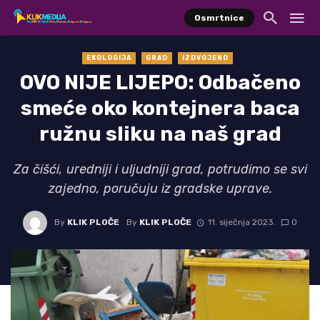
Osmrtnice
EKOLOGIJA
GRAD
IZDVOJENO
OVO NIJE LIJEPO: Odbačeno
smeće oko kontejnera baca
ružnu sliku na naš grad
Za čišći, uredniji i uljudniji grad, potrudimo se svi
zajedno, poručuju iz gradske uprave.
By
KLIK PLOČE
By
KLIK PLOČE
11. siječnja 2023.
0