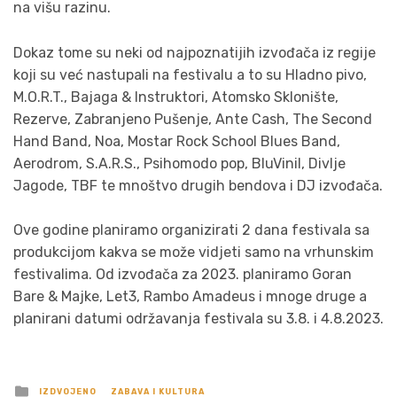
na višu razinu.
Dokaz tome su neki od najpoznatijih izvođača iz regije
koji su već nastupali na festivalu a to su Hladno pivo,
M.O.R.T., Bajaga & Instruktori, Atomsko Sklonište,
Rezerve, Zabranjeno Pušenje, Ante Cash, The Second
Hand Band, Noa, Mostar Rock School Blues Band,
Aerodrom, S.A.R.S., Psihomodo pop, BluVinil, Divlje
Jagode, TBF te mnoštvo drugih bendova i DJ izvođača.
Ove godine planiramo organizirati 2 dana festivala sa
produkcijom kakva se može vidjeti samo na vrhunskim
festivalima. Od izvođača za 2023. planiramo Goran
Bare & Majke, Let3, Rambo Amadeus i mnoge druge a
planirani datumi održavanja festivala su 3.8. i 4.8.2023.
Posted
IZDVOJENO
ZABAVA I KULTURA