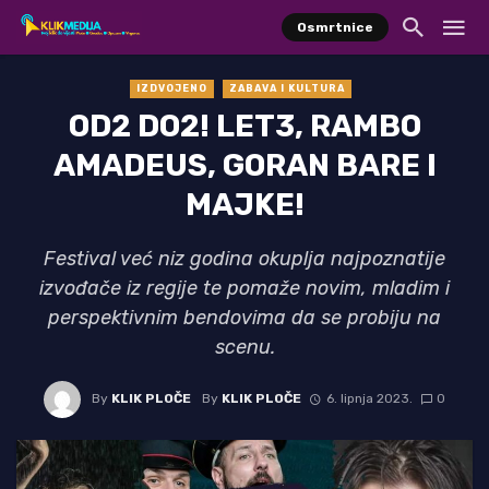
Osmrtnice
IZDVOJENO
ZABAVA I KULTURA
OD2 DO2! LET3, RAMBO
AMADEUS, GORAN BARE I
MAJKE!
Festival već niz godina okuplja najpoznatije
izvođače iz regije te pomaže novim, mladim i
perspektivnim bendovima da se probiju na
scenu.
By
KLIK PLOČE
By
KLIK PLOČE
6. lipnja 2023.
0