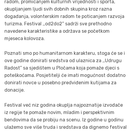
radom, promicanjem kulturnih vrijednosti i sporta,
okupljanjem ljudi svih dobnih skupina kroz razna
događanja, volonterskim radom te poticanjem razvoja
turizma. Festival ,,od2do2” sadrži sve prethodno
navedene karakteristike a održava se početkom
mjeseca kolovoza.
Poznati smo po humanitarnom karakteru, stoga će se i
ove godine donirati sredstva od ulaznica za ,,Udrugu
Radost” sa sjedištem u Pločama koja pomaže djeci s
poteškoćama. Posjetitelji će imati mogućnost dodatno
donirati novce u posebno predviđenim kutijama za
donacije.
Festival već niz godina okuplja najpoznatije izvođače
iz regije te pomaže novim, mladim i perspektivnim
bendovima da se probiju na scenu. Iz godine u godinu
ulažemo sve više truda i sredstava da dignemo festival